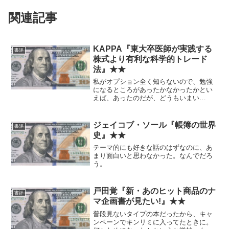
関連記事
KAPPA『東大卒医師が実践する
書評
株式より有利な科学的トレード
法』★★
私がオプション全く知らないので、勉強
になるところがあったかなかったかとい
えば、あったのだが、どうもいまい
ち。 書いてることは間違ってはないと
思うが、それは間違ってたら問題なレベ
ルのことしか書いてないからで、どうも
ジェイコブ・ソール『帳簿の世界
書評
ウィキペディア（レベルの情報...
史』★★
テーマ的にも好きな話のはずなのに、あ
まり面白いと思わなかった。なんでだろ
う。
戸田覚『新・あのヒット商品のナ
書評
マ企画書が見たい!』★★
普段見ないタイプの本だったから、キャ
ンペーンでキンリミに入ってたときに。