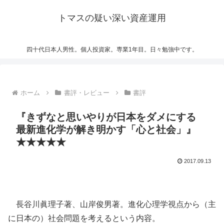
トマスの疑い深い資産運用
四十代日本人男性。個人投資家。専業1年目。日々勉強中です。
ホーム
書評・レビュー
書評
『きずなと思いやりが日本をダメにする
最新進化学が解き明かす「心と社会」』
★★★★★
2017.09.13
長谷川眞理子著、山岸俊男著。進化心理学視点から（主
に日本の）社会問題を考えるという内容。