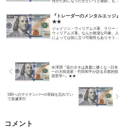
何かためになったかというと微妙。もち
ろん実際に企画書を書こうとしている人
なら違う感想になるかも。
『トレーダーのメンタルエッジ』
書評
★★
ジェイソン・ウィリアムズ著、ラリー・
ウィリアムズ著。なんか散漫な印象。人
によっては役に立つ可能性もありそうだ
が。
水澤潤『花のタネは真夏に播くな ~日本
一の大投資家・竹田和平が語る旦那的投
資哲学~』★★
SBIへのマイナンバーの登録を忘れてい
て急遽実行
コメント