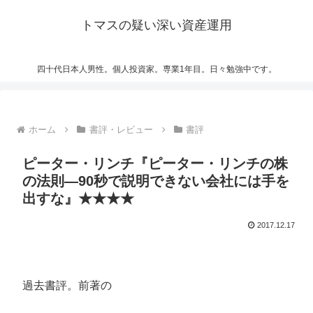
トマスの疑い深い資産運用
四十代日本人男性。個人投資家。専業1年目。日々勉強中です。
ホーム
書評・レビュー
書評
ピーター・リンチ『ピーター・リンチの株
の法則—90秒で説明できない会社には手を
出すな』★★★★
2017.12.17
過去書評。前著の