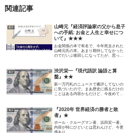
関連記事
山崎元『経済評論家の父から息子
書評
への手紙: お金と人生と幸せにつ
いて』★★★
お金関係の本で有名で、今年死去された
山崎元氏の本。あまり期待してなかった
のでだいぶ後回しになってたが、思って
たよりもだいぶよかった。 これから資
本主義社会に生きる子供ないしは若い人
にざっと知っておいてほしいと思うよう
渋沢栄一『現代語訳 論語と算
書評
な内容が、かなり圧縮して...
盤』★★
新一万円札のニュースで書評してないの
に気づいたので。まあ歴史に残るだけの
ことはある内容かもだけど、今改めて薦
めるかというと微妙。 論語というか東
洋系の道徳にまったく馴染みがないとい
う人ならありか？
『2020年 世界経済の勝者と敗
書評
者』★
ポール・クルーグマン著、浜田宏一著。
内容が特にひどいとは思わんけど、今更
感あり。