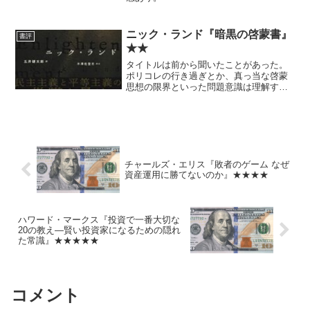
ニック・ランド『暗黒の啓蒙書』
書評
★★
タイトルは前から聞いたことがあった。
ポリコレの行き過ぎとか、真っ当な啓蒙
思想の限界といった問題意識は理解する
ものの、基本的には厨二病（死語）でし
かないと思う。
チャールズ・エリス『敗者のゲーム なぜ
資産運用に勝てないのか』★★★★
ハワード・マークス『投資で一番大切な
20の教え―賢い投資家になるための隠れ
た常識』★★★★★
コメント