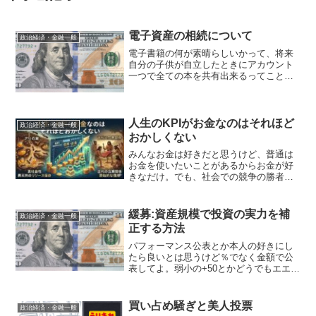
電子資産の相続について
政治経済・金融一般
電子書籍の何が素晴らしいかって、将来
自分の子供が自立したときにアカウント
一つで全ての本を共有出来るってこと。
世代を超えて数十、数百冊でも時間空間
劣化も関係なく持ち運べる。本は知的資
産や。ありがてえ。— DON
(@D0N12345) 201...
人生のKPIがお金なのはそれほど
政治経済・金融一般
おかしくない
みんなお金は好きだと思うけど、普通は
お金を使いたいことがあるからお金が好
きなだけ。でも、社会での競争の勝者
に、人生のKPIをほぼお金そのものの増加
に振り切った人間がよく出現する。そう
いう奴の性格は悪い。というか性格良い
緩募:資産規模で投資の実力を補
政治経済・金融一般
悪いとかそういう問題じ...
正する方法
パフォーマンス公表とか本人の好きにし
たら良いとは思うけど％でなく金額で公
表してよ。弱小の+50とかどうでもエエね
ん。— DON (@D0N12345) 2019年2月9
日 これは自分も常々思っているのだ
が、かといって資産100億の人が1億儲...
買い占め騒ぎと美人投票
政治経済・金融一般