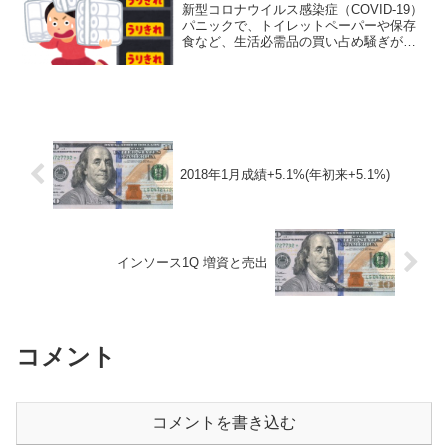
新型コロナウイルス感染症（COVID-19）
パニックで、トイレットペーパーや保存
食など、生活必需品の買い占め騒ぎが起
きている。 トイレットペーパーの生産
に問題が出るわけがない。それはデマだ
とわかっていても、周囲にそう考えるバ
カがいるだろうと...
2018年1月成績+5.1%(年初来+5.1%)
インソース1Q 増資と売出
コメント
コメントを書き込む