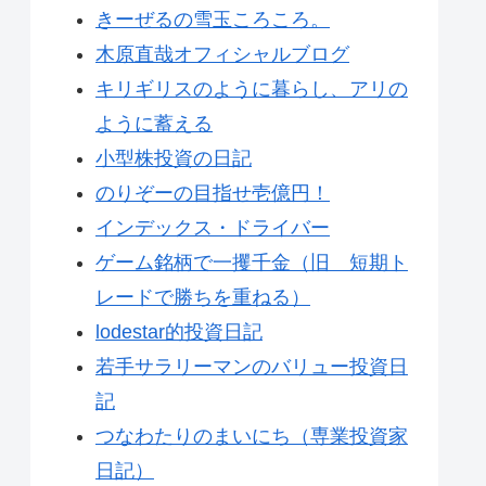
きーぜるの雪玉ころころ。
木原直哉オフィシャルブログ
キリギリスのように暮らし、アリの
ように蓄える
小型株投資の日記
のりぞーの目指せ壱億円！
インデックス・ドライバー
ゲーム銘柄で一攫千金（旧 短期ト
レードで勝ちを重ねる）
lodestar的投資日記
若手サラリーマンのバリュー投資日
記
つなわたりのまいにち（専業投資家
日記）