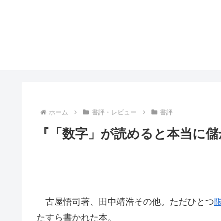
ホーム
書評・レビュー
書評
『「数字」が読めると本当に儲
古屋悟司著、田中靖浩その他。ただひとつ
たすら書かれた本。