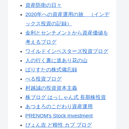
資産防衛の日々
2020年への資産運用の旅 （インデ
ックス投資の記録）
金利とセンチメントから資産価値を
考えるブログ
ワイルドインベスターズ投資ブログ
人の行く裏に道あり花の山
ばりすたの株式備忘録
べる投資ブログ
村越誠の投資資本主義
株ブログ はっしゃん式 長期株投資
あつまろのこだわり資産運用
PRENOM's Stock Investment
ぴょん吉 ど根性 カブ ブログ