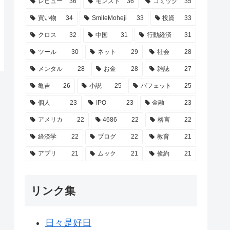
レビュー
36
モンスト
36
コミック
35
買い物
34
SmileMoheji
33
投資
33
クロス
32
中国
31
行動経済
31
ツール
30
ネット
29
社会
28
メンタル
28
お金
28
雑誌
27
亀吉
26
小説
25
バフェット
25
個人
23
IPO
23
金融
23
アメリカ
22
4686
22
格言
22
経済学
22
ブログ
22
教育
21
アプリ
21
ムック
21
倹約
21
リンク集
日々是好日