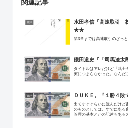
関連記事
水田孝信『高速取引 
書評
★★
第3章までは高速取引のざっ
磯田道史『「司馬遼太
書評
タイトルはアレだけど『武士
実につまらなかった。なんだ
ＤＵＫＥ。『１勝４敗
書評
出てすぐぐらいに読んだけど
のものとしては、すでにある
管理の基本とかの記述もある