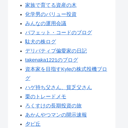
家族で育てる資産の木
化学男のバリュー投資
みんなの運用会議
バフェット・コードのブログ
駄犬の株ログ
デリバティブ偏愛家の日記
takenaka1221のブログ
資本家を目指すKyleの株式投機ブロ
グ
ハゲ持ち父さん、貧乏父さん
栗のトレードメモ
ろくすけの長期投資の旅
あかんやつマンの開示速報
夕ピ丘