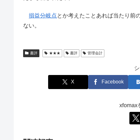
損益分岐点
とか考えたことあれば当たり前
ない。
書評
★★★
書評
管理会計
シ
X
Facebook
xfom