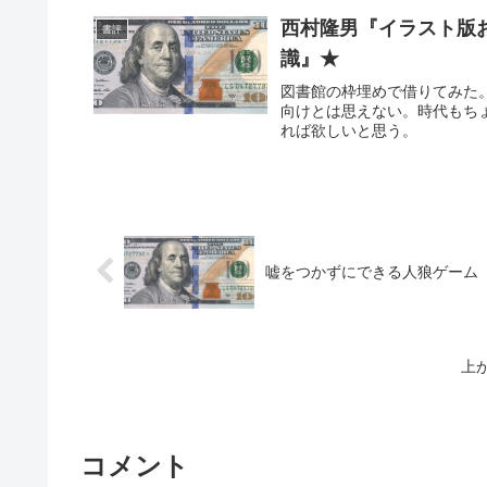
西村隆男『イラスト版お
書評
識』★
図書館の枠埋めで借りてみた
向けとは思えない。時代もち
れば欲しいと思う。
嘘をつかずにできる人狼ゲーム
上
コメント