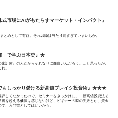
株式市場にAIがもたらすマーケット・インパクト』
とまとめとして有益。それ以降は当たり前すぎていまいちか。
郎」で学ぶ日本史』★
の家計簿』の人だからそれなりに面白いんだろう……と思ったが、
これ。
でもしっかり儲ける新高値ブレイク投資術』★★★
書評してなかったので、セミナーをきっかけに。 新高値投資法そ
良書を超える価値は感じないけど、ビギナーの時の失敗とか、資金
ので、入門書としてはいいかも。