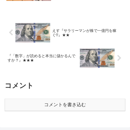
が最初の一手目を指し、以降は双方が二
手ずつ指す。（コネクト6のように。）た
だし、順序を逆にして...
えす『サラリーマンが株で一億円を稼
ぐ!!』★★
『「数字」が読めると本当に儲かるんで
すか？』★★★
コメント
コメントを書き込む