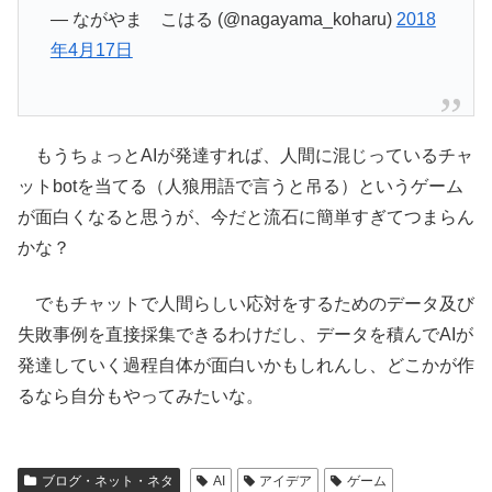
— ながやま こはる (@nagayama_koharu)
2018
年4月17日
もうちょっとAIが発達すれば、人間に混じっているチャ
ットbotを当てる（人狼用語で言うと吊る）というゲーム
が面白くなると思うが、今だと流石に簡単すぎてつまらん
かな？
でもチャットで人間らしい応対をするためのデータ及び
失敗事例を直接採集できるわけだし、データを積んでAIが
発達していく過程自体が面白いかもしれんし、どこかが作
るなら自分もやってみたいな。
ブログ・ネット・ネタ
AI
アイデア
ゲーム