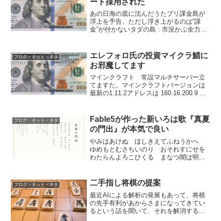
ート採用された
あの日海の底に沈んだうたプリ課金島が
浮上を予告、ただし浮き上がるのは“課
金”が付かないタダの島 : 市況かぶ全力２
階建 だからなんだというわけではない
が、記念。大昔、ある投稿雑誌の準常連
だったことがあるのだが、そのときのわ
エレフォロ氏の投資マイクラ鯖に
ブログ・ネット・ネタ
くわく感をちょっと...
お邪魔してます
マインクラフト 常設マルチサーバー立
てますた。マインクラフトバージョンは
最新の1.11.2アドレスは 160.16.200.9 こ
の世界の地図を見るにはまだ出来立てほ
やほやの新世界でございます— エレフォ
ロ (@ele_folo) 2017...
Fable5が作った新いろは歌『真夏
ブログ・ネット・ネタ
の門出』が本気で良い
やみはあけぬ ほしきえてふねうかへ
ゆめもとむさちいのり おそれすにせを
わたらんよろこひくる まなつ闇は明け
ぬ 星消えて舟浮かべ 夢求む幸祈り
恐れずに瀬を渡らん喜び来る 真夏意
味：夜の闇はすっかり明けた。星が消え
二手指し将棋の提案
ブログ・ネット・ネタ
てゆくなか、舟を浮かべ、夢...
最近AIによる解析の発展もあって、将棋
の先手有利があからさまになってきてい
るという話を聞いて、それを解消するた
めのルールをひとつ思いついた。 先手