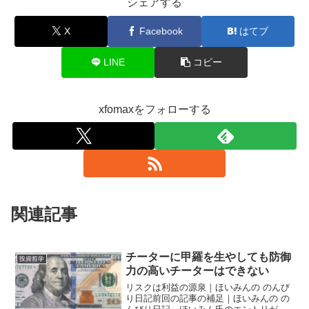
シェアする
X
Facebook
はてブ
LINE
コピー
xfomaxをフォローする
関連記事
チーターに甲羅を生やしても防御
投資哲学
力の高いチーターはできない
リスクは利益の源泉｜ほいみんの のんび
り日記前回の記事の補足｜ほいみんの の