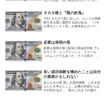
んびり日記 ほいみん氏のエントリが印
象に残りました。私が付け加えられる内
容はありませんが、内容を直感的に腑に
落ちやすくすることができるかもしれな
タカタ株と『瓶の妖鬼』
投資哲学
いたとえを、ひとつ思...
7312 タカタで思い出した、というか倒産
株を見る度に連想する話がある。『ジキ
ル博士とハイド氏』が超有名なロバー
ト・ルイス・スティーヴンソンの『瓶の
妖鬼』である。 悪魔が入っている茶色
い小瓶がある。悪魔が叶えてくれそうな
願いなら、何でも叶え...
必要は発明の母
投資哲学
必要は発明の母 | 荻窪の英会話学校 アレ
キサンダ・イングリッシュ・スクール
このムックでもあった、テスタ氏の「モ
チベーション維持のためわざと高い家賃
を払っている部分がある」（要約）とい
う話。 初めて見た時は何じゃそりゃと
思ったが、よく考え...
良い成功体験を積めたことは自分
投資哲学
の資産かもしれない
あらなみの里 悪しき成功体験 これを読
んだとき考えたこと。記事の内容からは
やや外れるが。 私のこれまでの儲けた
投資トップ3は、ミクシィ・かつや・ドラ
クマゲドン時（2012年5月頃）の分散オー
ルイン。（現在進行形のものは除
く。） ビッグチェン...