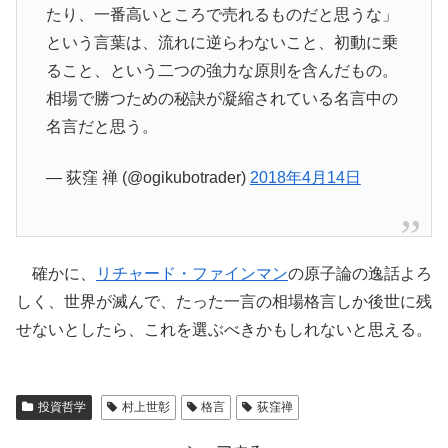
たり、一番高いところで売れるものだと思うな」
という言葉は、流れに逆らわないこと、初動に乗
ること、という二つの強力な原則を含んだもの。
相場で勝つための秘訣が凝縮されている名言中の
名言だと思う。
— 荻窪 禅 (@ogikubotrader)
2018年4月14日
確かに、
リチャード・ファインマン
の原子論の逸話よろ
しく、世界が滅んで、たった一言の相場格言しか後世に残
せないとしたら、これを選ぶべきかもしれないと思える。
投資哲学
村上世彰
格言
荻窪禅