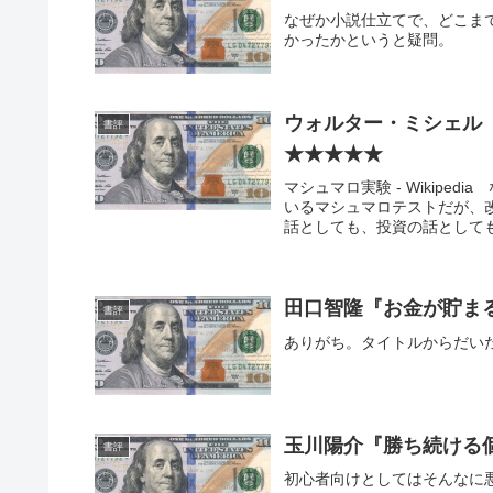
なぜか小説仕立てで、どこま
かったかというと疑問。
ウォルター・ミシェル
書評
★★★★★
マシュマロ実験 - Wikip
いるマシュマロテストだが、
話としても、投資の話として
田口智隆『お金が貯ま
書評
ありがち。タイトルからだい
玉川陽介『勝ち続ける
書評
初心者向けとしてはそんなに