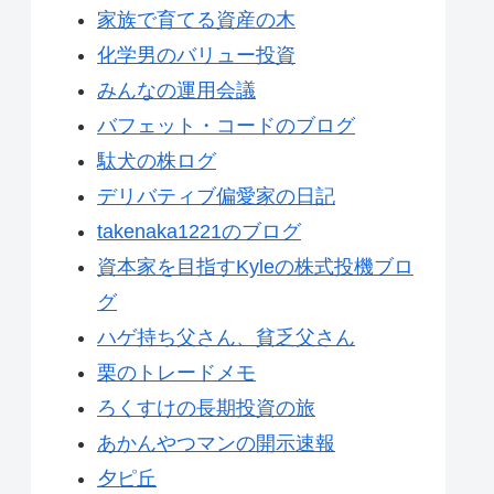
家族で育てる資産の木
化学男のバリュー投資
みんなの運用会議
バフェット・コードのブログ
駄犬の株ログ
デリバティブ偏愛家の日記
takenaka1221のブログ
資本家を目指すKyleの株式投機ブロ
グ
ハゲ持ち父さん、貧乏父さん
栗のトレードメモ
ろくすけの長期投資の旅
あかんやつマンの開示速報
夕ピ丘