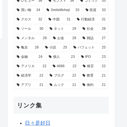
レビュー
36
モンスト
36
コミック
35
買い物
34
SmileMoheji
33
投資
33
クロス
32
中国
31
行動経済
31
ツール
30
ネット
29
社会
28
メンタル
28
お金
28
雑誌
27
亀吉
26
小説
25
バフェット
25
金融
24
個人
23
IPO
23
アメリカ
22
4686
22
格言
22
経済学
22
ブログ
22
教育
21
アプリ
21
ムック
21
倹約
21
リンク集
日々是好日