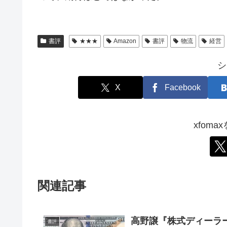
書評
★★★
Amazon
書評
物流
経営
シ
X
Facebook
xfom
関連記事
高野譲『株式ディーラ
書評