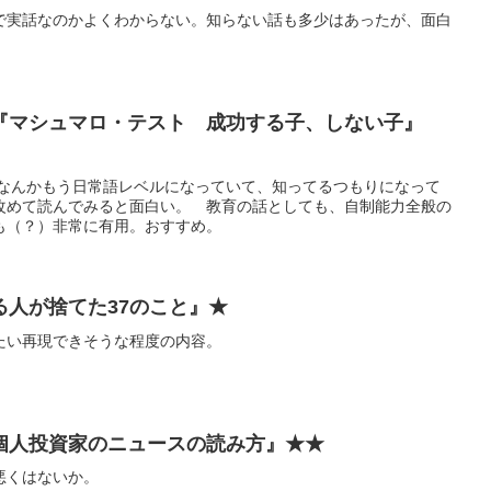
で実話なのかよくわからない。知らない話も多少はあったが、面白
『マシュマロ・テスト 成功する子、しない子』
edia なんかもう日常語レベルになっていて、知ってるつもりになって
改めて読んでみると面白い。 教育の話としても、自制能力全般の
も（？）非常に有用。おすすめ。
る人が捨てた37のこと』★
たい再現できそうな程度の内容。
個人投資家のニュースの読み方』★★
悪くはないか。