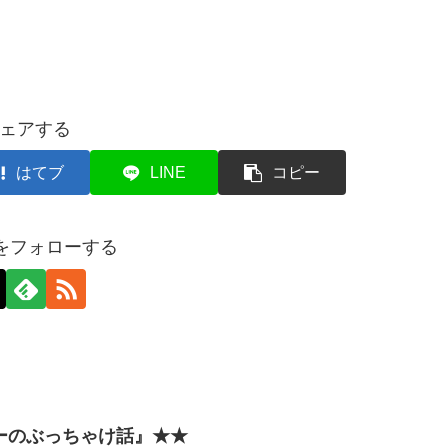
ェアする
はてブ
LINE
コピー
axをフォローする
ーのぶっちゃけ話』★★