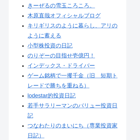
きーぜるの雪玉ころころ。
木原直哉オフィシャルブログ
キリギリスのように暮らし、アリの
ように蓄える
小型株投資の日記
のりぞーの目指せ壱億円！
インデックス・ドライバー
ゲーム銘柄で一攫千金（旧 短期ト
レードで勝ちを重ねる）
lodestar的投資日記
若手サラリーマンのバリュー投資日
記
つなわたりのまいにち（専業投資家
日記）