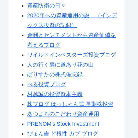
資産防衛の日々
2020年への資産運用の旅 （インデ
ックス投資の記録）
金利とセンチメントから資産価値を
考えるブログ
ワイルドインベスターズ投資ブログ
人の行く裏に道あり花の山
ばりすたの株式備忘録
べる投資ブログ
村越誠の投資資本主義
株ブログ はっしゃん式 長期株投資
あつまろのこだわり資産運用
PRENOM's Stock Investment
ぴょん吉 ど根性 カブ ブログ