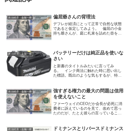
偏屈爺さんの背理法
政治経済・金融一般
デフレが経済にとって正常で自然な状態
であると仮定してみよう。 偏屈の小金
持ち爺さんが、庭に札束を詰めた壺を埋
めて、怪しい業者に頼んで冷凍睡眠に入
るんだ。他に同じ事をする人がおらず、
何百年か何千年か経って冷凍睡眠から復
活できたとして、爺さんは...
バッテリーだけは純正品を使いな
政治経済・金融一般
さい
と新書のタイトルみたいに言ってみ
る。 インク商法に触れた時に思い出し
た標語。既出のような気もするが、特定
の出典は思い出せないのでオリジナルか
もしれない。 もう少し正確に言えば、
エネルギーが関わるもの（代表的には電
強すぎる権力の最大の問題は信用
政治経済・金融一般
源・電池・バッテリー・燃料）...
を使えないこと
ファーウェイのCEOだか会長が必死に消
費者に訴えているのを見て、改めて思っ
たのだが、たとえ彼らの言っていること
が本心であれ、それを習近平に強制する
制度が全くない以上、彼らが何を考えて
いようが無意味なのだ。 結局、強すぎ
ドミナンスとリバースドミナンス
政治経済・金融一般