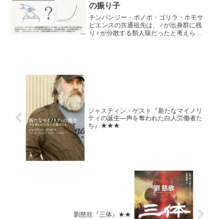
る権力の最大の問題点は...
の振り子
チンパンジー・ボノボ・ゴリラ・ホモサ
ピエンスの共通祖先は、♂が出身群に残
り♀が分散する類人猿だったと考えられ
る。程度の差はあれ、いずれも概ね喧嘩
の強い♂が配偶機会を得る。 ヒトはチ
ンパンジーほど乱婚でもなくゴリラほど
ハレム独占でもなく、その...
ジャスティン・ゲスト『新たなマイノリ
ティの誕生―声を奪われた白人労働者た
ち』★★★
劉慈欣『三体』★★