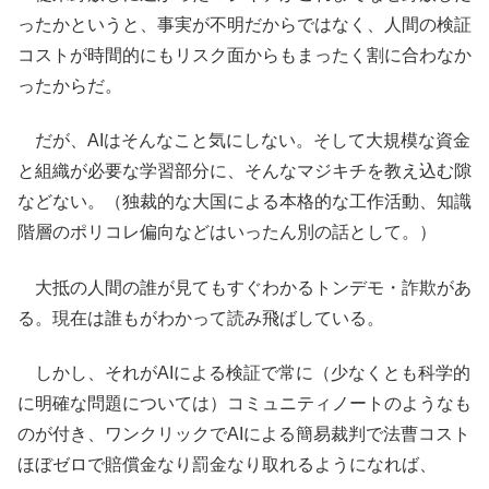
ったかというと、事実が不明だからではなく、人間の検証
コストが時間的にもリスク面からもまったく割に合わなか
ったからだ。
だが、AIはそんなこと気にしない。そして大規模な資金
と組織が必要な学習部分に、そんなマジキチを教え込む隙
などない。（独裁的な大国による本格的な工作活動、知識
階層のポリコレ偏向などはいったん別の話として。）
大抵の人間の誰が見てもすぐわかるトンデモ・詐欺があ
る。現在は誰もがわかって読み飛ばしている。
しかし、それがAIによる検証で常に（少なくとも科学的
に明確な問題については）コミュニティノートのようなも
のが付き、ワンクリックでAIによる簡易裁判で法曹コスト
ほぼゼロで賠償金なり罰金なり取れるようになれば、