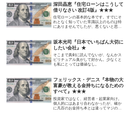
う。 以下はこの本のまとめではなく、
深田晶恵『住宅ローンはこうして
書評
政治面の意味合いについ...
借りなさい 改訂4版』★★★
住宅ローンの基本的な本です。すでにそ
れとなく知っていた常識以上のものは特
にありませんでしたが、悪くないと思わ
れます。
坂本光司『日本でいちばん大切に
書評
したい会社』★
そこまで真剣に読んでないが、なんかス
ピリチュアル臭がして好かん。少なくと
も私にとっては価値なし。
フェリックス・デニス『本物の大
書評
富豪が教える金持ちになるための
すべて』★★★
投資家ではなく、経営者・起業家向け。
個人的にはあまり合わなかったが、確か
に凡百のお金持ち本とは違ってマジの富
豪が書いてるんだろうなと思わせるもの
はある。 普通の金持ち本では出てこな
い「そもそも金持ちになりたいのか？」
という話が出てくるのがち...