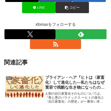
LINE
コピー
xfomaxをフォローする
関連記事
ブライアン・ヘア『ヒトは〈家畜
書評
化〉して進化した―私たちはなぜ
寛容で残酷な生き物になったの
か』★★★★
人類の自己家畜化そのものについては、
『善と悪のパラドックス ーヒトの進化と
〈自己家畜化〉の歴史』が一番良い本だ
と思うが、この本は政治的な部分にまで
踏み込んでいて、独自の価値はあると思