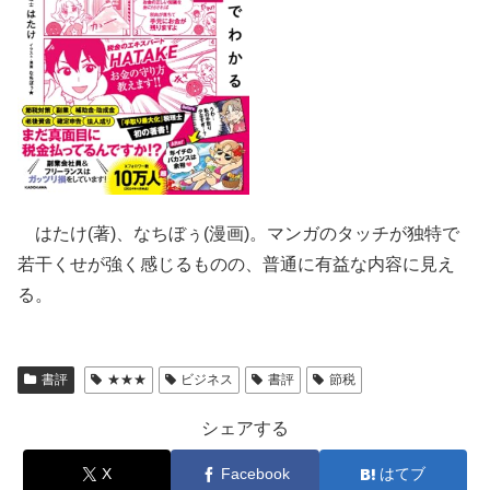
はたけ(著)、なちぼぅ(漫画)。マンガのタッチが独特で
若干くせが強く感じるものの、普通に有益な内容に見え
る。
書評
★★★
ビジネス
書評
節税
シェアする
X
Facebook
はてブ