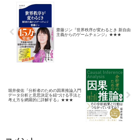
齋藤ジン『世界秩序が変わるとき 新自由
主義からのゲームチェンジ』★★★
堀井俊佑『分析者のための因果推論入門
データ分析と意思決定を紐づける手法と
考え方を網羅的に詳解する』★★★