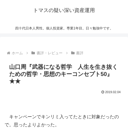
トマスの疑い深い資産運用
四十代日本人男性。個人投資家。専業1年目。日々勉強中です。
ホーム
書評・レビュー
書評
山口周『武器になる哲学 人生を生き抜く
ための哲学・思想のキーコンセプト50』
★★
2019.02.04
キャンペーンでキンリミ入ってたときに対象だったの
で。思ったよりよかった。