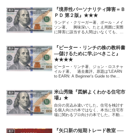
『境界性パーソナリティ障害＝Ｂ
書評
ＰＤ 第２版』★★★
ランディ・クリーガー著、ポール・メイ
ソン著。 興味深い。たとえ周囲に実際
に障害に該当する人間はいなくても、人
間関係一般の参考として役立つかも。
TLにも一読をすすめたくなる方が数名。
（ジュ○ザさんとか……）
『ピーター・リンチの株の教科書
書評
―儲けるために学ぶべきこと』
★★★★
ピーター・リンチ著、ジョン・ロスチャ
イルド著。 過去書評。原題は”LEARN
to EARN: A Beginner’s Guide to the
Basics of Investing and Business”で、直
訳だと『稼ぐために学...
米山秀隆『図解よくわかる住宅市
書評
場』★
自分の見込み違いでした。住宅を検討す
る個人向けの本ではなく、本当に住宅市
場に関わるプロ向けの本でした。不動産
投資家ならともかく、当面自分には関係
なさそうです。
『矢口新の短期トレード教室 ──
書評