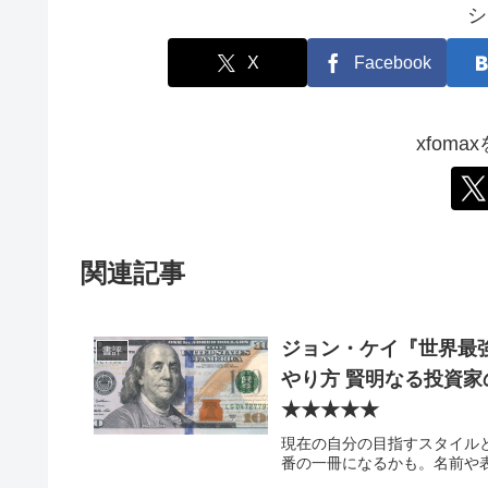
シ
X
Facebook
xfom
関連記事
ジョン・ケイ『世界最
書評
やり方 賢明なる投資
★★★★★
現在の自分の目指すスタイル
番の一冊になるかも。名前や