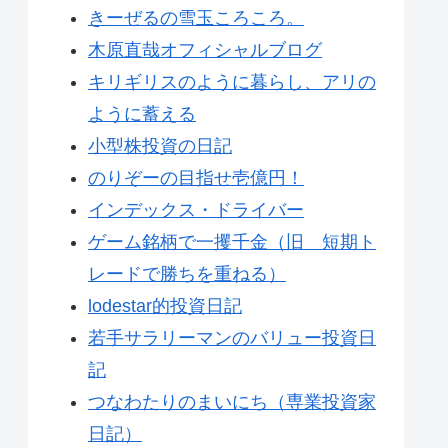
きーぜるの雪玉ころころ。
木原直哉オフィシャルブログ
キリギリスのように暮らし、アリの
ように蓄える
小型株投資の日記
のりぞーの目指せ壱億円！
インデックス・ドライバー
ゲーム銘柄で一攫千金（旧 短期ト
レードで勝ちを重ねる）
lodestar的投資日記
若手サラリーマンのバリュー投資日
記
つなわたりのまいにち（専業投資家
日記）