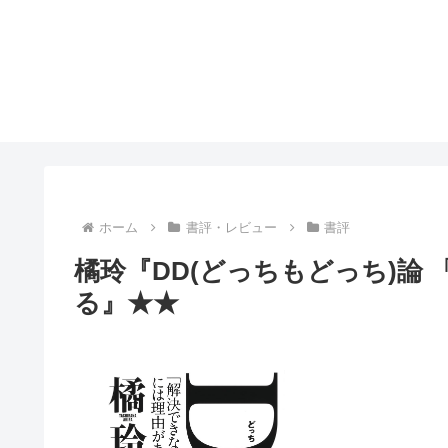
ホーム
書評・レビュー
書評
橘玲『DD(どっちもどっち)論
る』★★