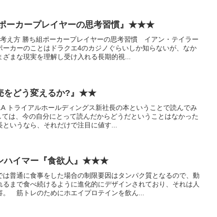
組ポーカープレイヤーの思考習慣』★★★
の考え方 勝ち組ポーカープレイヤーの思考習慣 イアン・テイラー
ポーカーのことはドラクエ4のカジノぐらいしか知らないが、なか
ざまな現実を理解し受け入れる長期的視...
売をどう変えるか?』★★
1A トライアルホールディングス新社長の本ということで読んでみ
関しては、今の自分にとって読んだからどうだということはなかった
というなら、それだけで注目に値す...
ンハイマー『食欲人』★★★
では普通に食事をした場合の制限要因はタンパク質となるので、動
れるまで食べ続けるように進化的にデザインされており、それは人
。 筋トレのためにホエイプロテインを飲ん...