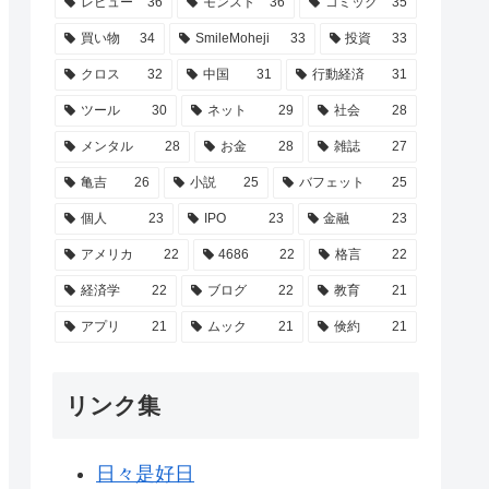
レビュー
36
モンスト
36
コミック
35
買い物
34
SmileMoheji
33
投資
33
クロス
32
中国
31
行動経済
31
ツール
30
ネット
29
社会
28
メンタル
28
お金
28
雑誌
27
亀吉
26
小説
25
バフェット
25
個人
23
IPO
23
金融
23
アメリカ
22
4686
22
格言
22
経済学
22
ブログ
22
教育
21
アプリ
21
ムック
21
倹約
21
リンク集
日々是好日