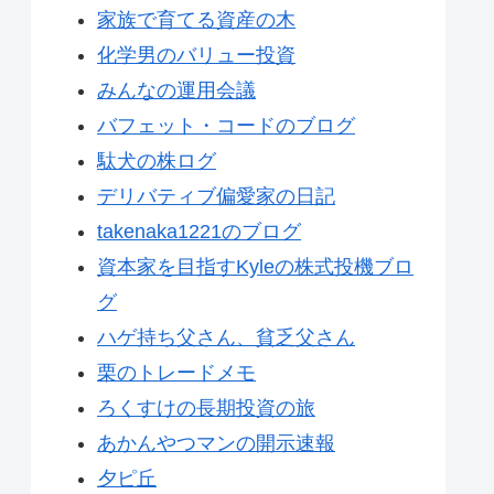
家族で育てる資産の木
化学男のバリュー投資
みんなの運用会議
バフェット・コードのブログ
駄犬の株ログ
デリバティブ偏愛家の日記
takenaka1221のブログ
資本家を目指すKyleの株式投機ブロ
グ
ハゲ持ち父さん、貧乏父さん
栗のトレードメモ
ろくすけの長期投資の旅
あかんやつマンの開示速報
夕ピ丘