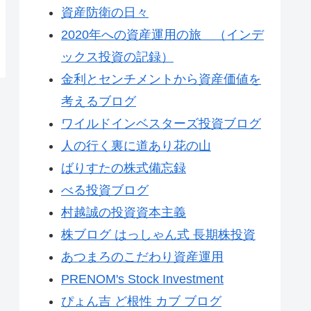
資産防衛の日々
2020年への資産運用の旅 （インデ
ックス投資の記録）
金利とセンチメントから資産価値を
考えるブログ
ワイルドインベスターズ投資ブログ
人の行く裏に道あり花の山
ばりすたの株式備忘録
べる投資ブログ
村越誠の投資資本主義
株ブログ はっしゃん式 長期株投資
あつまろのこだわり資産運用
PRENOM's Stock Investment
ぴょん吉 ど根性 カブ ブログ