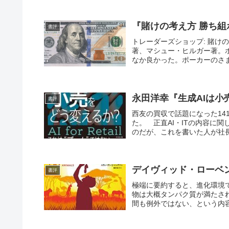
『賭けの考え方 勝ち
書評
トレーダーズショップ: 賭け
著、マシュー・ヒルガー著。
なか良かった。ポーカーのさま
永田洋幸『生成AIは小
書評
西友の買収で話題になった14
た。 正直AI・ITの内容に
のだが、これを書いた人が社長
デイヴィッド・ローベ
書評
極端に要約すると、進化環境
物は大概タンパク質が満たさ
間も例外ではない、という内容