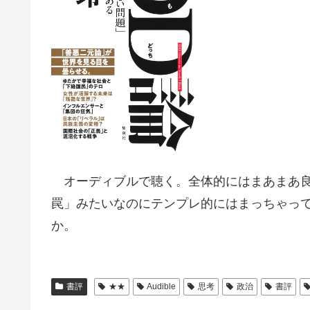
オーディブルで聴く。全体的にはまあまあ良
罠」みたいなのにテンプレ的にはまっちゃっ
か。
書評
★★
Audible
思考
政治
書評