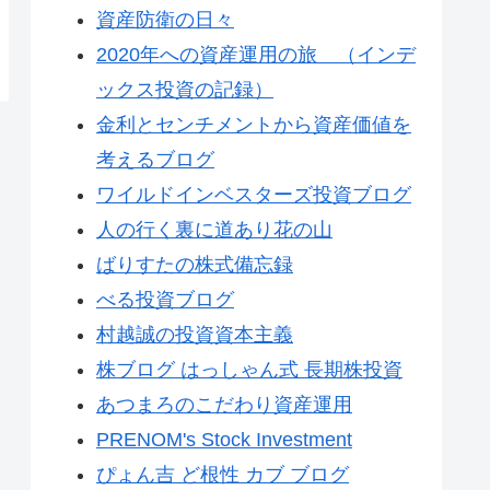
資産防衛の日々
2020年への資産運用の旅 （インデ
ックス投資の記録）
金利とセンチメントから資産価値を
考えるブログ
ワイルドインベスターズ投資ブログ
人の行く裏に道あり花の山
ばりすたの株式備忘録
べる投資ブログ
村越誠の投資資本主義
株ブログ はっしゃん式 長期株投資
あつまろのこだわり資産運用
PRENOM's Stock Investment
ぴょん吉 ど根性 カブ ブログ