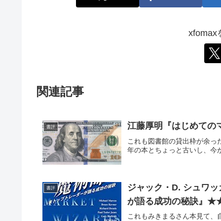
xfom
関連記事
江藤厚明『はじめての
書評
これも図書館の貸出枠が余った
年の本とちょっと古いし、今
ジャック・D. シュワ
書評
が語る成功の秘訣』★
これもみきまるさん本見て、