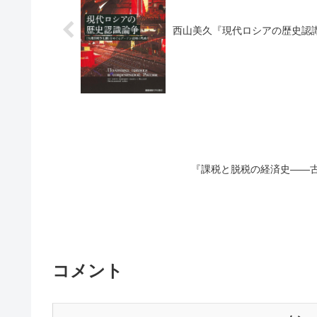
西山美久『現代ロシアの歴史認
『課税と脱税の経済史――
コメント