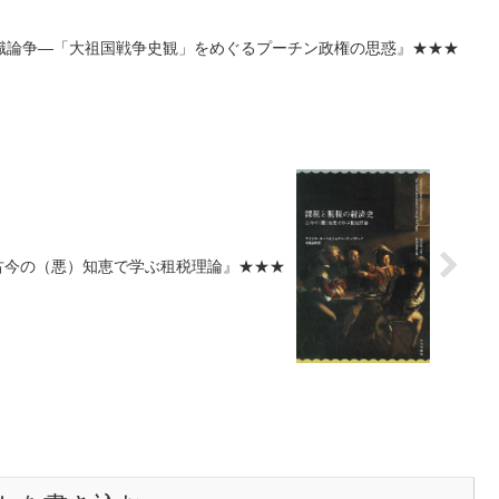
識論争―「大祖国戦争史観」をめぐるプーチン政権の思惑』★★★
古今の（悪）知恵で学ぶ租税理論』★★★