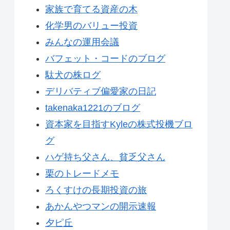
家族で育てる資産の木
化学男のバリュー投資
みんなの運用会議
バフェット・コードのブログ
駄犬の株ログ
デリバティブ偏愛家の日記
takenaka1221のブログ
資本家を目指すKyleの株式投機ブロ
グ
ハゲ持ち父さん、貧乏父さん
栗のトレードメモ
ろくすけの長期投資の旅
あかんやつマンの開示速報
夕ピ丘