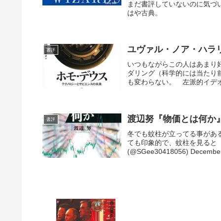
まだ書評していないのに気づ
はや古典。
ユヴァル・ノア・ハラ
書評
いつもながらこの人はあまり
ダリング（科学的には当たり
も変わらない。 左派的イデオ
渡辺努『物価とは何か
書評
冬でも蚊柱が立ってる事があ
ても印象的で、蚊柱を見ると「
(@SGee30418056) December