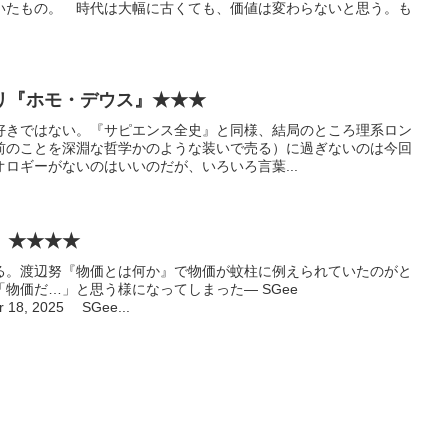
いたもの。 時代は大幅に古くても、価値は変わらないと思う。も
リ『ホモ・デウス』★★★
好きではない。『サピエンス全史』と同様、結局のところ理系ロン
前のことを深淵な哲学かのような装いで売る）に過ぎないのは今回
ロギーがないのはいいのだが、いろいろ言葉...
』★★★★
る。渡辺努『物価とは何か』で物価が蚊柱に例えられていたのがと
物価だ…」と思う様になってしまった— SGee
 18, 2025 SGee...