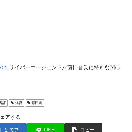
751
サイバーエージェントか藤田晋氏に特別な関心
書評
経営
藤田晋
ェアする
はてブ
LINE
コピー