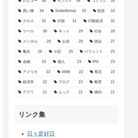
レビュー
36
モンスト
36
コミック
35
買い物
34
SmileMoheji
33
投資
33
クロス
32
中国
31
行動経済
31
ツール
30
ネット
29
社会
28
メンタル
28
お金
28
雑誌
27
亀吉
26
小説
25
バフェット
25
金融
24
個人
23
IPO
23
アメリカ
22
4686
22
格言
22
経済学
22
ブログ
22
教育
21
アプリ
21
ムック
21
倹約
21
リンク集
日々是好日