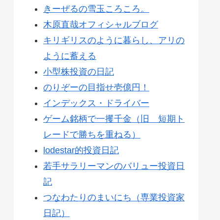
きーぜるの雪玉ころころ。
木原直哉オフィシャルブログ
キリギリスのように暮らし、アリの
ように蓄える
小型株投資の日記
のりぞーの目指せ壱億円！
インデックス・ドライバー
ゲーム銘柄で一攫千金（旧 短期ト
レードで勝ちを重ねる）
lodestar的投資日記
若手サラリーマンのバリュー投資日
記
つなわたりのまいにち（専業投資家
日記）