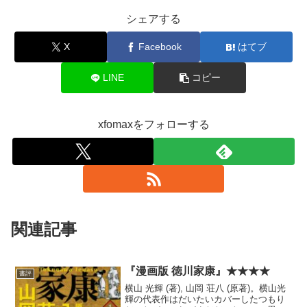
シェアする
X
Facebook
はてブ
LINE
コピー
xfomaxをフォローする
関連記事
『漫画版 徳川家康』★★★★
書評
横山 光輝 (著), 山岡 荘八 (原著)。横山光
輝の代表作はだいたいカバーしたつもり