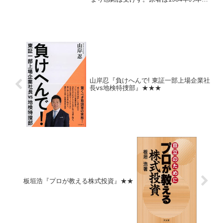
しいが、ボトルネックの概念って当時は
新鮮だったの？
山岸忍『負けへんで! 東証一部上場企業社
長vs地検特捜部』★★★
板垣浩『プロが教える株式投資』★★