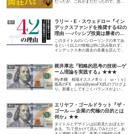
だったが、これがまだだったので、思い
切って挑戦。 すごく長いがぐいぐい読
ませる。原作・漫画ともにさすがの貫禄
と言おうか。ちなみに「人を育てる一番
むごい方法...
ラリー・E・スウェドロー『イン
書評
デックスファンドを推奨する42の
理由 ──パッシブ投資は勝者のゲ
ーム、アクティブ投資は敗者のゲ
このタイトルのパンローリングの本であ
ーム』★★
るという以上の情報は特に読み取れず。
インデックス本の過去の良書を読んでい
ればあえては不要かも。
梶井厚志『戦略的思考の技術―ゲ
書評
ーム理論を実践する』★★★
My本棚 相場オススメ本☆（ゝω・）v |
孤高のFX yäsü(@yasuFX)氏のブログよ
り。新書としてすごくバランスがよいと
思う。Amazonで目次をざっと見て、内容
が全部予測がついてしまう人以外は、読
んでみて損はないはず。
エリヤフ・ゴールドラット『ザ・
書評
ゴール ― 企業の究極の目的とは
何か』★★
タイトルとデザインは以前見たおぼえが
ある。TLで見かけて読んでみたけど、あ
まり感銘は受けず。原著は1984年の本ら