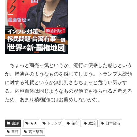
ちょっと商売っ気というか、流行に便乗した感じという
か、軽薄さのようなものを感じてしまう。トランプ大統領
に対する礼賛というか無批判さもちょっと危うい気がす
る。内容自体は同じようなものが他でも得られると考える
ため、あまり積極的にはお薦めしないかな。
書評
★★
トランプ
保守
政治
日本経済
書評
高市早苗