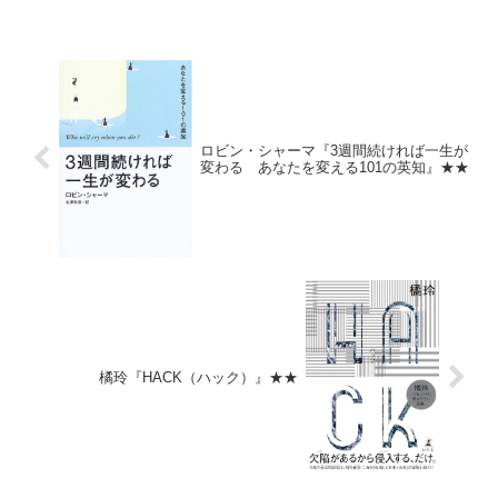
かかりすぎのように思え、いまいち。
中国やロシアに関する楽観的な予測は、
現時点ですでに外れ...
ロビン・シャーマ『3週間続ければ一生が
変わる あなたを変える101の英知』★★
橘玲『HACK（ハック）』★★