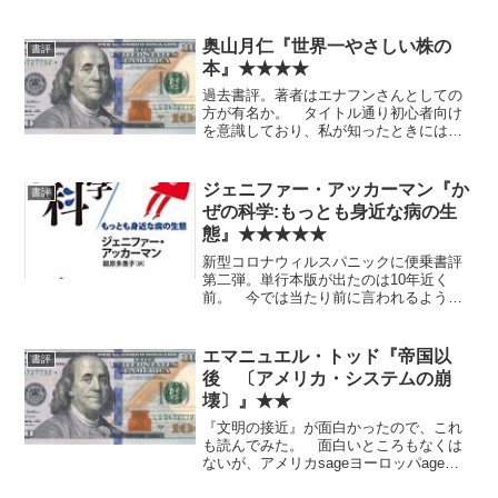
どちらかを読むなら断然こちらをおすす
めします。 投資の参考になるかという
と微妙です。 内容には直接関係ありま
奥山月仁『世界一やさしい株の
書評
せんが、訳者の徳川家広氏...
本』★★★★
過去書評。著者はエナフンさんとしての
方が有名か。 タイトル通り初心者向け
を意識しており、私が知ったときにはす
でに自分の役には立たなかったが、かな
りの良書だったおぼえがある。 これま
で投資や株にまったく興味がなかった
ジェニファー・アッカーマン『か
書評
人、あるいは子供に読ませた...
ぜの科学:もっとも身近な病の生
態』★★★★★
新型コロナウィルスパニックに便乗書評
第二弾。単行本版が出たのは10年近く
前。 今では当たり前に言われるように
なった、指についたウィルスが目鼻口へ
入る接触感染が一番の感染経路だという
のは、この本でも強調されていたと思
エマニュエル・トッド『帝国以
書評
う。 全体としてとても面白...
後 〔アメリカ・システムの崩
壊〕』★★
『文明の接近』が面白かったので、これ
も読んでみた。 面白いところもなくは
ないが、アメリカsageヨーロッパageの
典型的なフランスインテリ的バイアスが