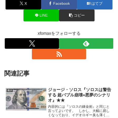
X
Facebook
はてブ
LINE
コピー
xfomaxをフォローする
関連記事
ジョージ・ソロス『ソロスは警告
書評
する 超バブル崩壊=悪夢のシナリ
オ』★★
内容的には『ソロスの錬金術』と同じと
言ってよいです。 しかし、大幅に易し
くなっており、イデオロギー臭も薄く、