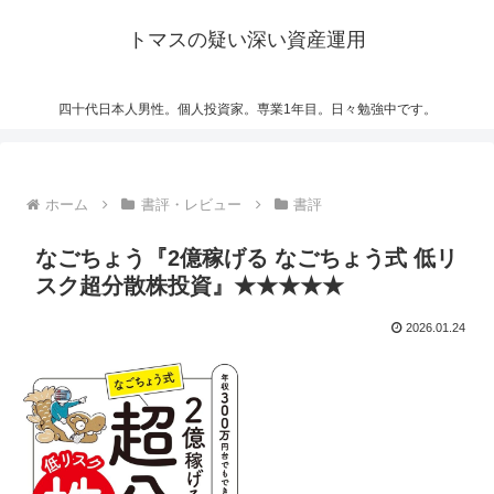
トマスの疑い深い資産運用
四十代日本人男性。個人投資家。専業1年目。日々勉強中です。
ホーム
書評・レビュー
書評
なごちょう『2億稼げる なごちょう式 低リ
スク超分散株投資』★★★★★
2026.01.24