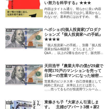
い努力を科学する』★★★
内容はタイトル通り。明らかに良い内容
ではあり、今日時点では少し退屈かもし
れないが、基本的にはおすすめ。 個々
にはもっと新しくて詳しくて具体的で科
学的な内容の本もあったと思うのだが、
新書でこの薄さとなると、上位互換のも
ヘボショボ(個人投資家)プロダク
書評
のはぱっと思いつかない。
ションズ『個人投資家への手紙』
★★★★
「個人投資家への手紙」、別冊「個人投
資家お悩み相談室 どうしました?
Q&A」、以上の2冊を合わせて、販売部数
が100部を超えました（9月末締104部)。
巨額印税15,723円。— ふ〜部長
(@foohbucho) 2014, 10月 1...
天田浩平『農業大卒の僕が29歳で
書評
年間170戸のマンションを売って
日本一の営業マンになった秘密の
方法』★★
営業系のビジネス本・自己啓発書として
純粋に見れば、水準以上だとは思う。
……売ってるものが投資用ワンルームマ
ンションであることを思い出さなけれ
ば、だが。 某内藤忍がヨイショしてる
っぽいのも大きな懸念材料。要注意。
東條さち子『大家さん引退しま
書評
す。 主婦がアパート3棟＋家2