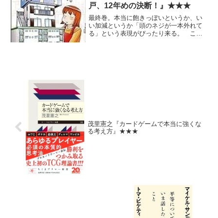
戸、12年めの決断！』★★★
最終巻。本当に飽きっぽいというか、い
い加減というか「頭のネジが一本外れて
る」という表現がぴったり来る。 これ
で悲劇的な結末にならずに逃げ切れた
（少なくとも国内では）のは、単に運が
良かったからなのか？ ようわからん。
何にせよ漫画として面白いこ...
茂里憲之『カードゲームで本当に強くな
る考え方』★★★