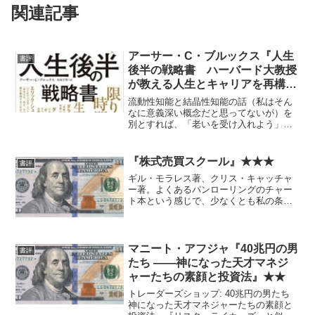
関連記事
アーサー・C・ブルックス『人生
書評
後半の戦略書 ハーバード大教授
が教える人生とキャリアを再構築
する方法』★★
流動性知能と結晶性知能の話（私はそん
なに意義深い概念だと思ってないが）を
別とすれば、「老いを受け入れよう」と
いうぐらいのことしか言ってない気がす
る。 東洋哲学の話が多い。キャリア戦
略というより、自己啓発書の位置づけだ
『株式売買スクール』★★★
書評
と思う。その前提で読むに...
ギル・モラレス著、クリス・キャッチャ
ー著。よくあるパンローリングのチャー
ト本という感じで、少なくとも私の条件
ではもうあまり価値はないかなあ。この
手のものの中では良い方だとは思う。
マニート・アフジャ『40兆円の男
書評
たち ――神になった天才マネジ
ャーたちの素顔と投資法』★★
トレーダーズショップ: 40兆円の男たち
神になった天才マネジャーたちの素顔と