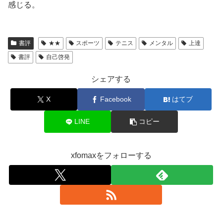
感じる。
書評
★★
スポーツ
テニス
メンタル
上達
書評
自己啓発
シェアする
X
Facebook
はてブ
LINE
コピー
xfomaxをフォローする