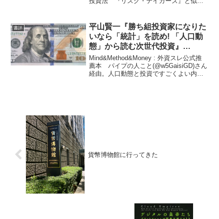
投資法 『リスク・テイカーズ』と似た
感じの企画で、顔ぶれも5人まで同じだ
が、印象としては『リスク・テイカー
ズ』の方がだいぶ面白かった。 Amazon
平山賢一『勝ち組投資家になりた
書評
の書評でも指摘...
いなら「統計」を読め! 「人口動
態」から読む次世代投資』
★★★★
Mind&Method&Money : 外資スレ公式推
薦本 パイプの人こと(@w5GaisiGD)さん
経由。人口動態と投資ですごくよい内
容。 個人的には人口動態ネタはすでに
結構読んでいるので再確認ぽくなった
が、初めての人にはなおさらおすすめ...
貨幣博物館に行ってきた