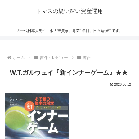
トマスの疑い深い資産運用
四十代日本人男性。個人投資家。専業1年目。日々勉強中です。
ホーム
書評・レビュー
書評
W.T.ガルウェイ『新インナーゲーム』★★
2026.06.12