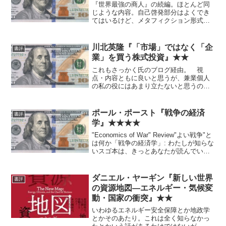
『世界最強の商人』の続編。ほとんど同
じような内容。自己啓発部分はよくでき
てはいるけど、メタフィクション形式の
導入部はとてもシュール。
川北英隆『「市場」ではなく「企
書評
業」を買う株式投資』★★
これもさっかく氏のブログ経由。 視
点・内容ともに良いと思うが、兼業個人
の私の役にはあまり立たないと思うの
で、ざっとで済ます。
ポール・ポースト『戦争の経済
書評
学』★★★★
"Economics of War" Review"よい戦争"と
は何か「戦争の経済学」: わたしが知らな
いスゴ本は、きっとあなたが読んでい
る 過去書評。投資の役には直接立たな
いかも知れないけど、ユニークかつ面白
い。
ダニエル・ヤーギン『新しい世界
書評
の資源地図―エネルギー・気候変
動・国家の衝突』★★
いわゆるエネルギー安全保障とか地政学
とかそのあたり。これは全く知らなかっ