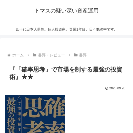
トマスの疑い深い資産運用
四十代日本人男性。個人投資家。専業1年目。日々勉強中です。
ホーム
書評・レビュー
書評
『「確率思考」で市場を制する最強の投資
術』★★
2025.09.26