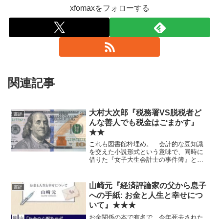
xfomaxをフォローする
関連記事
大村大次郎『税務署VS脱税者ど
書評
んな善人でも税金はごまかす』
★★
これも図書館枠埋め。 会計的な豆知識
を交えた小説形式という意味で、同時に
借りた『女子大生会計士の事件簿』と瓜
二つ。意図せざる符合になんかワロ
タ。 やはり知識部分はそこそこ面白い
が小説としてはいまいち。
山崎元『経済評論家の父から息子
書評
への手紙: お金と人生と幸せにつ
いて』★★★
お金関係の本で有名で、今年死去された