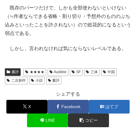
既存のパーツだけで、しかも全部使わないといけない
（≒作者ならできる省略・割り切り・予想外のもののぶち
込みといったことを許されない）ので総花的になるという
弱点である。
しかし、言われなければ気にならないレベルである。
書評
★★★★
Audible
SF
三体
中国
二次創作
小説
書評
シェアする
X
Facebook
はてブ
LINE
コピー