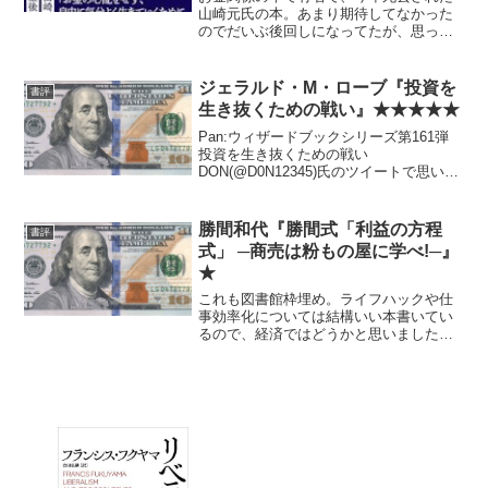
山崎元氏の本。あまり期待してなかった
のでだいぶ後回しになってたが、思って
たよりもだいぶよかった。 これから資
本主義社会に生きる子供ないしは若い人
にざっと知っておいてほしいと思うよう
ジェラルド・M・ローブ『投資を
書評
な内容が、かなり圧縮して...
生き抜くための戦い』★★★★★
Pan:ウィザードブックシリーズ第161弾
投資を生き抜くための戦い
DON(@D0N12345)氏のツイートで思いだ
したので過去書評。 私もこれは素晴ら
しく良い本だと思う。だが、これまでの
★5級の中でも、最もそれが読み取りづら
勝間和代『勝間式「利益の方程
書評
い本だと思う...
式」 ─商売は粉もの屋に学べ!─』
★
これも図書館枠埋め。ライフハックや仕
事効率化については結構いい本書いてい
るので、経済ではどうかと思いました
が、だめですね。