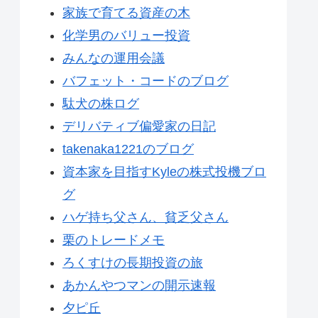
家族で育てる資産の木
化学男のバリュー投資
みんなの運用会議
バフェット・コードのブログ
駄犬の株ログ
デリバティブ偏愛家の日記
takenaka1221のブログ
資本家を目指すKyleの株式投機ブロ
グ
ハゲ持ち父さん、貧乏父さん
栗のトレードメモ
ろくすけの長期投資の旅
あかんやつマンの開示速報
夕ピ丘