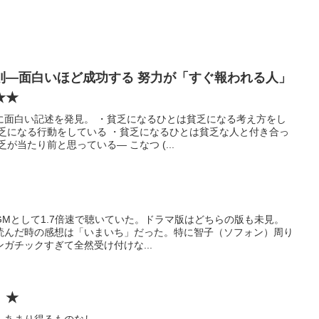
則―面白いほど成功する 努力が「すぐ報われる人」
★★
に面白い記述を発見。 ・貧乏になるひとは貧乏になる考え方をし
貧乏になる行動をしている ・貧乏になるひとは貧乏な人と付き合っ
が当たり前と思っている— こなつ (...
用BGMとして1.7倍速で聴いていた。ドラマ版はどちらの版も未見。
読んだ時の感想は「いまいち」だった。特に智子（ソフォン）周り
ガチックすぎて全然受け付けな...
』★