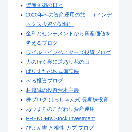
資産防衛の日々
2020年への資産運用の旅 （インデ
ックス投資の記録）
金利とセンチメントから資産価値を
考えるブログ
ワイルドインベスターズ投資ブログ
人の行く裏に道あり花の山
ばりすたの株式備忘録
べる投資ブログ
村越誠の投資資本主義
株ブログ はっしゃん式 長期株投資
あつまろのこだわり資産運用
PRENOM's Stock Investment
ぴょん吉 ど根性 カブ ブログ