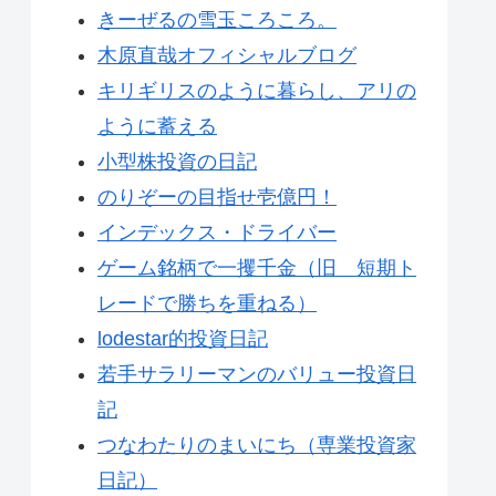
きーぜるの雪玉ころころ。
木原直哉オフィシャルブログ
キリギリスのように暮らし、アリの
ように蓄える
小型株投資の日記
のりぞーの目指せ壱億円！
インデックス・ドライバー
ゲーム銘柄で一攫千金（旧 短期ト
レードで勝ちを重ねる）
lodestar的投資日記
若手サラリーマンのバリュー投資日
記
つなわたりのまいにち（専業投資家
日記）