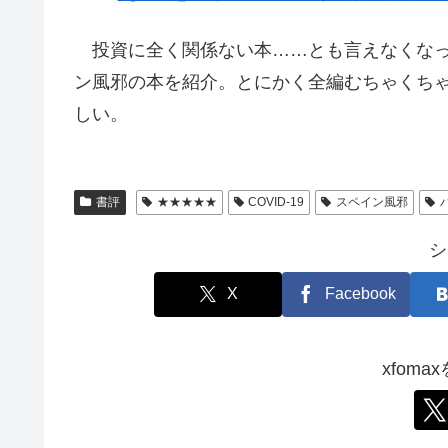
投資に全く関係ない本……とも言えなくなっ
ン風邪の本を紹介。とにかく全編むちゃくち
しい。
書評
★★★★★
COVID-19
スペイン風邪
シ
X
Facebook
xfom