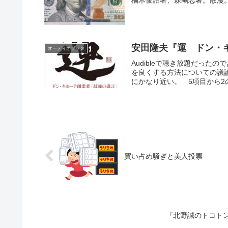
橘木俊詔著、森剛志著。散漫
安田隆夫『運 ドン・キ
オーディオブック
Audibleで聴き放題だっ
を良くする方法についての議
にかなり近い。 5項目から2
買い占め騒ぎと美人投票
『北野誠のトコト