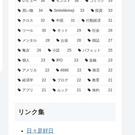
レビュー
36
モンスト
36
コミック
35
買い物
34
SmileMoheji
33
投資
33
クロス
32
中国
31
行動経済
31
ツール
30
ネット
29
社会
28
メンタル
28
お金
28
雑誌
27
亀吉
26
小説
25
バフェット
25
個人
23
IPO
23
金融
23
アメリカ
22
4686
22
格言
22
経済学
22
ブログ
22
教育
21
アプリ
21
ムック
21
倹約
21
リンク集
日々是好日