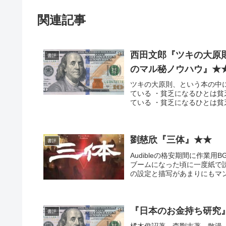
関連記事
西田文郎『ツキの大原
書評
のマル秘ノウハウ』★
ツキの大原則、という本の中
ている ・貧乏になるひとは
ている ・貧乏になるひとは貧乏
劉慈欣『三体』★★
書評
Audibleの格安期間に作業
ブームになった頃に一度紙で
の設定と描写があまりにもマン
『日本のお金持ち研究
書評