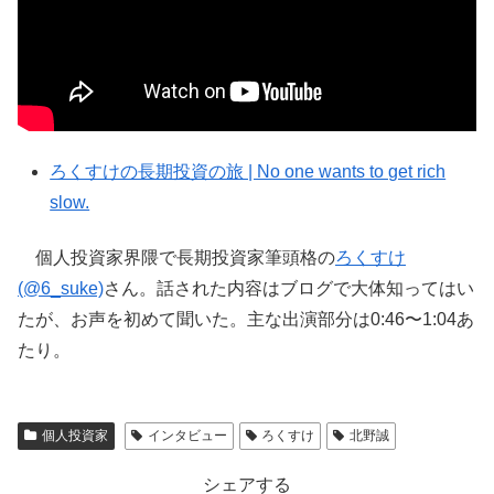
ろくすけの長期投資の旅 | No one wants to get rich
slow.
個人投資家界隈で長期投資家筆頭格の
ろくすけ
(@6_suke)
さん。話された内容はブログで大体知ってはい
たが、お声を初めて聞いた。主な出演部分は0:46〜1:04あ
たり。
個人投資家
インタビュー
ろくすけ
北野誠
シェアする