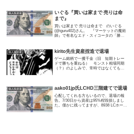
そろ5ヶ月になります。 ちなみに個人的
な基準として、更新停止したサイトを判
断するタイミングはこれまで6ヶ月と考え
いぐる『買いは家まで 売りは命
個人投資家
ていましたが、...
まで』
買いは家まで 売りは命まで のいぐる
(@iguru402)さん。 『マーケットの魔術
師』で有名なエド・スィコータの「勝っ
ても負けても、皆自分の欲しいものを相
場から手に入れる。」という格言があり
ます。 なかなか腑に落ちない言葉でし
kirito先生資産捏造で退場
個人投資家
たが、これま...
ゲーム銘柄で一攫千金（旧 短期トレー
ドで勝ちを重ねる） モンスト相場同期
（？）のよしみで、常時ではなくても継
続して見ていたkirito (@kirito37652121)先
生。スクショ加工による資産捏造がバレ
てTwitterもブログも休止に...
aako01jp氏LCHD三階建てで退場
個人投資家
心配してくれる方もいるので、退場の報
告。7/30日から資産は95%程毀損しまし
た。僅かに残ってますが、8938 LCホール
ディングスはここ数年で最高のアイデア
で、親族、サラにも借りた上での信用取
引を実施し、木曜から完全なる債務超過
に陥いりま...