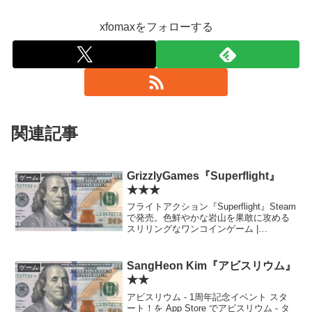
xfomaxをフォローする
関連記事
GrizzlyGames『Superflight』
ゲーム
★★★
フライトアクション『Superflight』Steam
で発売。色鮮やかな岩山を果敢に攻める
スリリングなワンコインゲーム |
AUTOMATON 気の迷いでポチった。ま
だ5分もやってないけど310円分の価値は
ありそう。カジュアルゲームかくある...
SangHeon Kim『アビスリウム』
ゲーム
★★
アビスリウム - 1周年記念イベント スタ
ート！を App Store でアビスリウム - タ