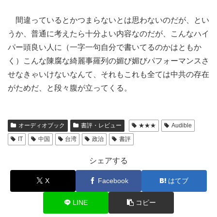
間違っているとかつまらないとは思わないのだが、とい
うか、普通に考えたら十分よい内容なのだが、こんなハイ
パー頭良い人に（一字一句自分で書いてるのかはともか
く）こんな陳腐な綺麗事羅列の媚び媚びパフォーマンスさ
せなきゃいけないなんて、それもこれも全ては中共の存在
がためだ、と段々腹が立ってくる。
オーディオブック
書評・レビュー
★★★
Audible
IT
中国
台湾
政治
書評
シェアする
X
Facebook
はてブ
LINE
コピー