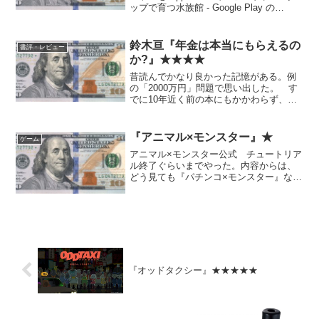
ップで育つ水族館 - Google Play の
Android アプリ なんかTwitterでプロモー
ションが流れてきたので。クッキークリ
ッカー...
鈴木亘『年金は本当にもらえるの
書評・レビュー
か?』★★★★
昔読んでかなり良かった記憶がある。例
の「2000万円」問題で思い出した。 す
でに10年近く前の本にもかかわらず、今
見ても、あまり古さはなかった。という
ことは、10年間まったく進歩がなかった
ということではないか。だめじゃん。も
『アニマル×モンスター』★
ゲーム
ちろん著者のせい...
アニマル×モンスター公式 チュートリア
ル終了ぐらいまでやった。内容からは、
どう見ても『パチンコ×モンスター』なん
だけど、略称パチモンになるからだめだ
ったのか？ ……と思っていたら初期に
は本当にパチンコモンスターというタイ
トルだったらしい。何...
『オッドタクシー』★★★★★