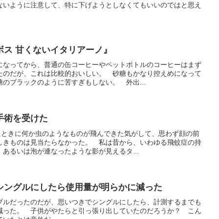
ないように注意して、特に下げようとしなくてもいいのではと思え
ボス 甘くないイタリアーノ』
になってから、普通の缶コーヒーやペットボトルのコーヒーはまず
たのだが、これは比較的おいしい。 砂糖もかなり控えめになって
のブラックのように苦すぎもしない。 外出...
手術を受けた
出たときに何か虫のようなものが飛んできた気がして、思わず顔の前
しきものは見当たらなかった。 私は昔から、いわゆる飛蚊症の持
あるいは泡が連なったような影が見えるタ...
シングルにしたら使用量が明らかに減った
ブルだったのだが、思いつきでシングルにしたら、計測するまでも
減った。 子供がやたらと引っ張り出していたのだろうか？ こん