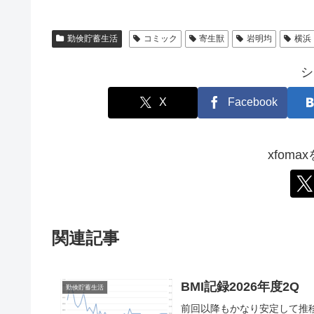
勤倹貯蓄生活
コミック
寄生獣
岩明均
横浜
シ
X
Facebook
xfom
関連記事
BMI記録2026年度2Q
勤倹貯蓄生活
前回以降もかなり安定して推移し