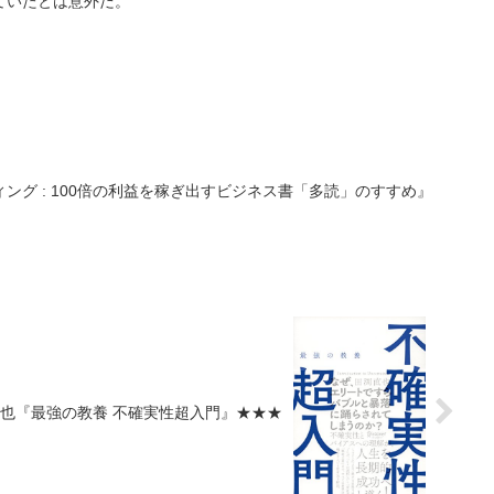
ていたとは意外だ。
ング : 100倍の利益を稼ぎ出すビジネス書「多読」のすすめ』
也『最強の教養 不確実性超入門』★★★