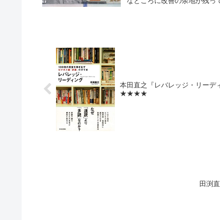
なところに改善の余地が残っ
本田直之『レバレッジ・リーディ
★★★★
田渕直