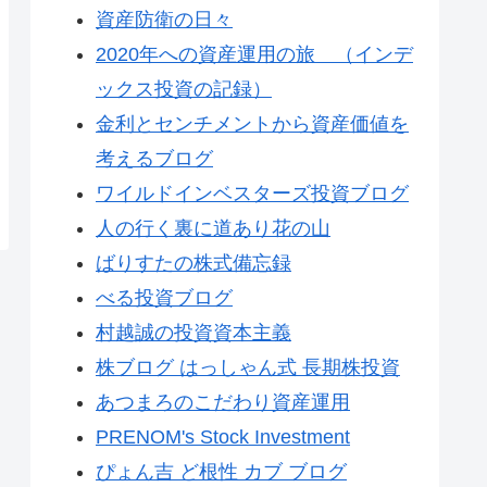
資産防衛の日々
2020年への資産運用の旅 （インデ
ックス投資の記録）
金利とセンチメントから資産価値を
考えるブログ
ワイルドインベスターズ投資ブログ
人の行く裏に道あり花の山
ばりすたの株式備忘録
べる投資ブログ
村越誠の投資資本主義
株ブログ はっしゃん式 長期株投資
あつまろのこだわり資産運用
PRENOM's Stock Investment
ぴょん吉 ど根性 カブ ブログ