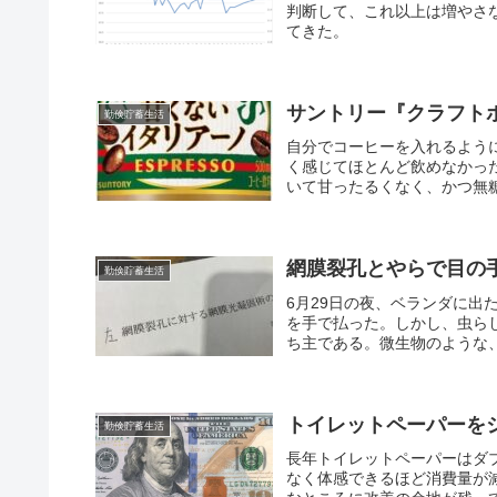
判断して、これ以上は増やさ
てきた。
サントリー『クラフト
勤倹貯蓄生活
自分でコーヒーを入れるよう
く感じてほとんど飲めなかっ
いて甘ったるくなく、かつ無糖
網膜裂孔とやらで目の
勤倹貯蓄生活
6月29日の夜、ベランダに
を手で払った。しかし、虫ら
ち主である。微生物のような、
トイレットペーパーを
勤倹貯蓄生活
長年トイレットペーパーはダ
なく体感できるほど消費量が