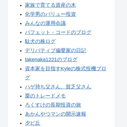
家族で育てる資産の木
化学男のバリュー投資
みんなの運用会議
バフェット・コードのブログ
駄犬の株ログ
デリバティブ偏愛家の日記
takenaka1221のブログ
資本家を目指すKyleの株式投機ブロ
グ
ハゲ持ち父さん、貧乏父さん
栗のトレードメモ
ろくすけの長期投資の旅
あかんやつマンの開示速報
夕ピ丘