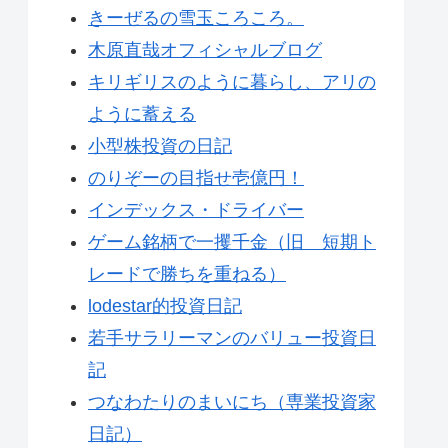
きーぜるの雪玉ころころ。
木原直哉オフィシャルブログ
キリギリスのように暮らし、アリの
ように蓄える
小型株投資の日記
のりぞーの目指せ壱億円！
インデックス・ドライバー
ゲーム銘柄で一攫千金（旧 短期ト
レードで勝ちを重ねる）
lodestar的投資日記
若手サラリーマンのバリュー投資日
記
つなわたりのまいにち（専業投資家
日記）