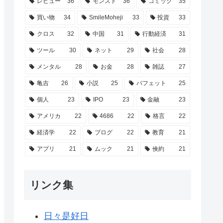
レビュー
36
モンスト
36
コミック
35
買い物
34
SmileMoheji
33
投資
33
クロス
32
中国
31
行動経済
31
ツール
30
ネット
29
社会
28
メンタル
28
お金
28
雑誌
27
亀吉
26
小説
25
バフェット
25
個人
23
IPO
23
金融
23
アメリカ
22
4686
22
格言
22
経済学
22
ブログ
22
教育
21
アプリ
21
ムック
21
倹約
21
リンク集
日々是好日