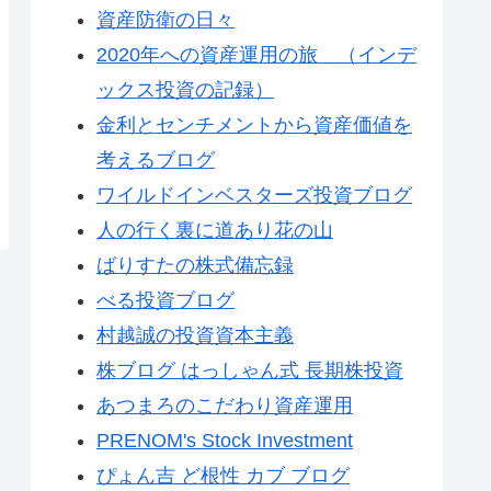
資産防衛の日々
2020年への資産運用の旅 （インデ
ックス投資の記録）
金利とセンチメントから資産価値を
考えるブログ
ワイルドインベスターズ投資ブログ
人の行く裏に道あり花の山
ばりすたの株式備忘録
べる投資ブログ
村越誠の投資資本主義
株ブログ はっしゃん式 長期株投資
あつまろのこだわり資産運用
PRENOM's Stock Investment
ぴょん吉 ど根性 カブ ブログ