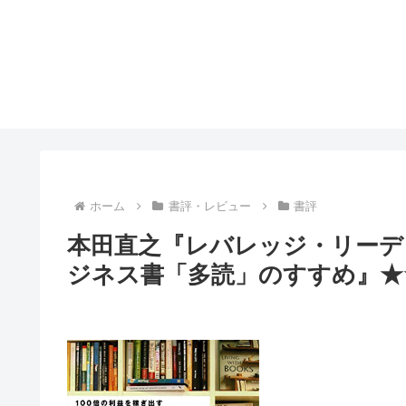
ホーム
書評・レビュー
書評
本田直之『レバレッジ・リーディ
ジネス書「多読」のすすめ』★