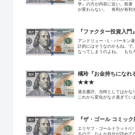
学』の方が内容に近い。前著
が変わらない。 有利が有利を
『ファクター投資入門
書評
アンドリュー・L・バーキン
計的にはそうなのかもね。で
なってしまうのよね。 もちろ
橘玲『お金持ちになれる
書評
★★★
過去書評。当時としてはかなり
これから変化がなさ過ぎてい
『ザ・ゴール コミック
書評
エリヤフ・ゴールドラット/
るので、なんか自分が読めて