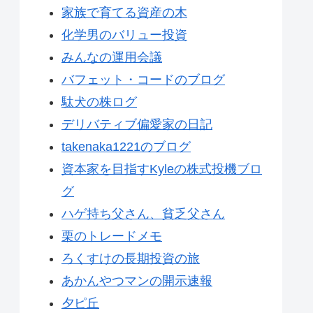
家族で育てる資産の木
化学男のバリュー投資
みんなの運用会議
バフェット・コードのブログ
駄犬の株ログ
デリバティブ偏愛家の日記
takenaka1221のブログ
資本家を目指すKyleの株式投機ブロ
グ
ハゲ持ち父さん、貧乏父さん
栗のトレードメモ
ろくすけの長期投資の旅
あかんやつマンの開示速報
夕ピ丘