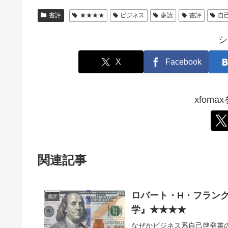
書評
★★★★
ビジネス
多読
書評
自
シ
X
Facebook
xfom
関連記事
ロバート・H・フラン
書評
学』★★★★
なぜかビジネス系自己啓発書