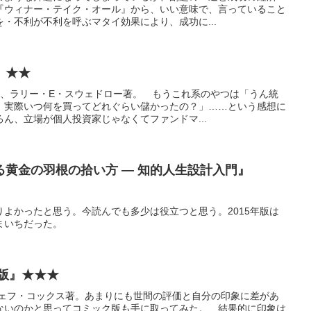
『ウィナー・テイク・オール』から、いい意味で、言っていること
・不利が不利を呼ぶマタイ効果により、成功に...
』★★
著、ラリー・E・スウェドロー著。 もうこれ系のやつは「うん統
、実際いつ何を買ってどれぐらい儲かったの？」……という感想に
ん、立場が個人投資家じゃなくてファンドマ...
黄金の羽根の拾い方 ― 知的人生設計入門』
よかったと思う。今読んでも多少は役立つと思う。2015年版は
まいちだった。
版』★★★
ジェフ・コックス著。あまりにも世間の評価と自分の印象に差があ
ないのかと思ってコミック版も手に取ってみた。 結果的に印象は