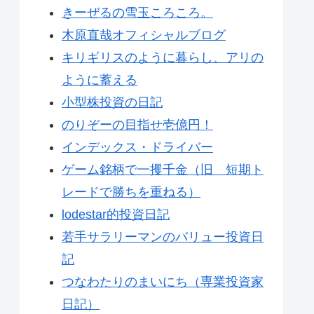
きーぜるの雪玉ころころ。
木原直哉オフィシャルブログ
キリギリスのように暮らし、アリの
ように蓄える
小型株投資の日記
のりぞーの目指せ壱億円！
インデックス・ドライバー
ゲーム銘柄で一攫千金（旧 短期ト
レードで勝ちを重ねる）
lodestar的投資日記
若手サラリーマンのバリュー投資日
記
つなわたりのまいにち（専業投資家
日記）