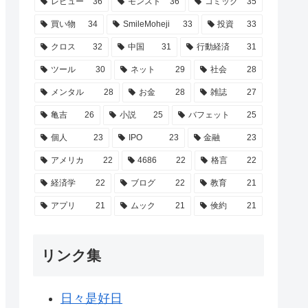
レビュー
36
モンスト
36
コミック
35
買い物
34
SmileMoheji
33
投資
33
クロス
32
中国
31
行動経済
31
ツール
30
ネット
29
社会
28
メンタル
28
お金
28
雑誌
27
亀吉
26
小説
25
バフェット
25
個人
23
IPO
23
金融
23
アメリカ
22
4686
22
格言
22
経済学
22
ブログ
22
教育
21
アプリ
21
ムック
21
倹約
21
リンク集
日々是好日