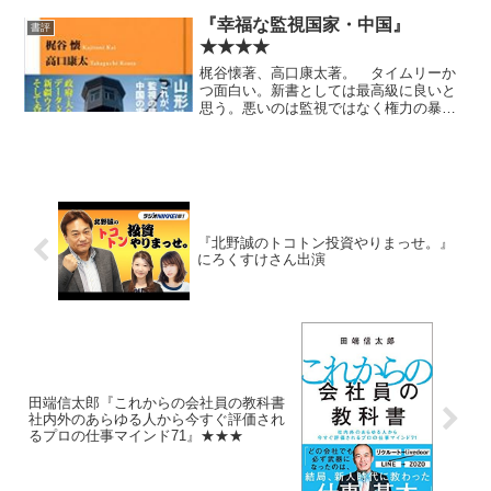
が、まあご愛敬。
『幸福な監視国家・中国』
書評
★★★★
梶谷懐著、高口康太著。 タイムリーか
つ面白い。新書としては最高級に良いと
思う。悪いのは監視ではなく権力の暴
走 で書いたあたりの話ともど真ん中で
関係あるし。
『北野誠のトコトン投資やりまっせ。』
にろくすけさん出演
田端信太郎『これからの会社員の教科書
社内外のあらゆる人から今すぐ評価され
るプロの仕事マインド71』★★★