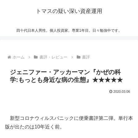
トマスの疑い深い資産運用
四十代日本人男性。個人投資家。専業1年目。日々勉強中です。
ホーム
書評・レビュー
書評
ジェニファー・アッカーマン『かぜの科
学:もっとも身近な病の生態』★★★★★
2020.03.06
新型コロナウィルスパニックに便乗書評第二弾。単行本
版が出たのは10年近く前。