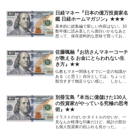
日経マネー『日本の億万投資家名
書評
鑑 日経ホームマガジン』★★★
基本的に総集編で新しい内容はない。10
数年後に読み直したら面白いかもなあと
思って、保存資料的な意味で買っておい
た。Kindle版だけど。 普通に読むにし
ても、様々なタイプの個人投資家が網羅
されているので、コストパフォーマンス
佐藤颯融『お坊さんマネーコーチ
書評
高めかも。これま...
が教える お金にとらわれない生
き方』★★
仏教もマネー関係もすでに一定の知識が
ある（と思う）自分としては、ちょっと
順当すぎて物足りない感じ。 しかし内
容は悪くない、というかまともなので、
タイトルに興味があるが内容までは予想
できないという人には、オススメする。
別冊宝島『本当に億儲けた130人
書評
の投資家がやっている究極の思考
術』★★
イラストのせいかタイトルのせいか、一
見なんか軽薄な印象だけど、統計の部分
も個人投資家の顔ぶれも良かった。 一
箇所だけ手相がどうのというのがあった