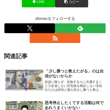
LINE
コピー
xfomaxをフォローする
関連記事
「少し勝つと教えたがる」のは自
投資哲学
信がないからか
投資に限らず...失敗する人に共通するこ
と①反省しない②失敗を検証しない③自
分だけは特別と慢心④少し勝つと教えた
がる— 沙羅 (@sara_hananoiro) 2018年5
月11日 ①-③まではほとんどトートロジ
ーレベルで、失敗に繋がって...
思考停止したくてする活動は何で
投資哲学
あれうまくいかない