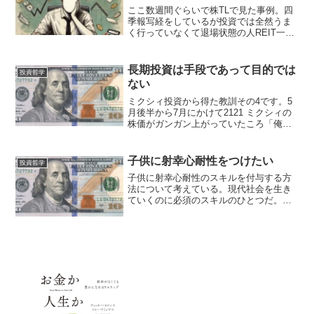
ここ数週間ぐらいで株TLで見た事例。四
季報写経をしているが投資では全然うま
く行っていなくて退場状態の人REIT一銘
柄全力でFIREしたけどそれが下がって苦
しそうな人ドケチ節約で1億円貯めたけど
昨今の円安インフレで価値が激減して鬱
長期投資は手段であって目的では
投資哲学
の人 どれも...
ない
ミクシィ投資から得た教訓その4です。5
月後半から7月にかけて2121 ミクシィの
株価がガンガン上がっていたころ「俺は
長期投資家だからリスクの高いミクシィ
なんか買わない」という趣旨の発言を何
度か目にしました。 これを単なる負け
子供に射幸心耐性をつけたい
投資哲学
惜しみとかメシマ...
子供に射幸心耐性のスキルを付与する方
法について考えている。現代社会を生き
ていくのに必須のスキルのひとつだ。
自分の子供の頃にはそもそも課金ソシャ
ゲなどなかった。Diablo等のネトゲはそ
れなりにはまったりしたし、今でもそこ
そこゲームはしてい...