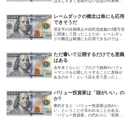
は正しすぎて意味がない言説の代表例で
ある。 大規模な詐欺など、別の話とし
た方がいいような極めて特殊なケースで
ない限り、そうでないことなどありえな
レームダックの概念は株にも応用
投資哲学
い。 サッカー（野球でも...
できそうだ
習近平の任期廃止や自民党総裁の3選可否
に関連して思ったことだが、レームダッ
クの概念は株価にも応用できるのではな
いか。 「政治家の任期」は特殊であ
り、単に「ある一定の権力を振るい続け
る期間」ではない。「今現在の権力」自
ただ書いて公開するだけでも意義
投資哲学
体が、「あとどれぐらい権...
はある
去年末ぐらいに「ブログで銘柄やパフォ
ーマンスを公開したりすることに意味が
あるのか？」という話を見て思ったこ
と。 すでに言われているメリット・デ
メリット以外にも、私はただ公開するだ
けでも大きなメリットがあると考えてい
バリュー投資家は「頭がいい」の
投資哲学
る。事業全てのプラットフォ...
か?
要約すると「バリュー投資家は頭がい
い」ということが言われることがある。
「バリュー投資家」の代わりに「長期投
資家」が入ることもある。 事実上「短
期トレーダーは頭が悪い」と言っている
も同然なので、炎上とまで言わなくても