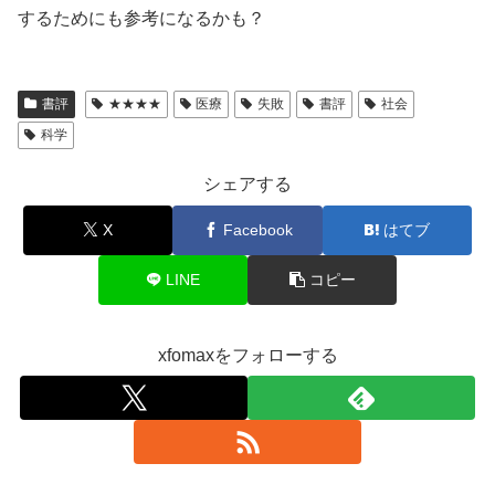
するためにも参考になるかも？
書評
★★★★
医療
失敗
書評
社会
科学
シェアする
X
Facebook
はてブ
LINE
コピー
xfomaxをフォローする