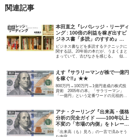
関連記事
本田直之『レバレッジ・リーディ
書評
ング : 100倍の利益を稼ぎ出すビ
ジネス書「多読」のすすめ』
★★★★
ビジネス書などを多読するテクニックに
関する話。20年前の本だが、うまくまと
まっていて、古びなさを感じる。 似た
ような内容のものが他にも存在しないわ
けではないだろうが、これ一冊でだいた
い網羅できるだろうという意味でオスス
えす『サラリーマンが株で一億円
書評
メ。
を稼ぐ!!』★★
800万円→100万円→1億円達成の株式投
資術 2005年の本。「サラリーマン」
「一億円」という定番ワードの元祖的な
存在……らしい。 内容については、当
時としてはハイレベルだったのかもしれ
ないと思わせるものはあるが、今日の視
アナ・クーリング『出来高・価格
書評
点ではまあ普通。...
分析の完全ガイド ――100年以上
不変の「市場の内側」をトレード
に生かす』★
「出来高（も）見ろ」の一言で済みそう
な内容。