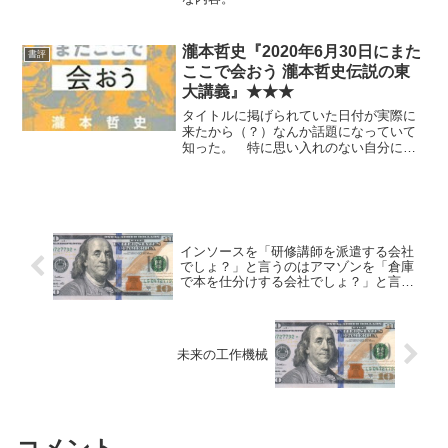
瀧本哲史『2020年6月30日にまた
書評
ここで会おう 瀧本哲史伝説の東
大講義』★★★
タイトルに掲げられていた日付が実際に
来たから（？）なんか話題になっていて
知った。 特に思い入れのない自分にと
っては「よくできたビジネス系自己啓発
書」以上のものではなかった。その分野
の中では良書の方であると思う。
インソースを「研修講師を派遣する会社
でしょ？」と言うのはアマゾンを「倉庫
で本を仕分けする会社でしょ？」と言う
ようなもの
未来の工作機械