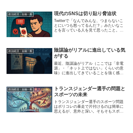
(@kutsumigaki_oji) June 27, 2020 この
見解に賛成というツイートを書こうとし
たら、前後に話が...
現代のSNSは切り貼り脅迫状
政治経済・金融一般
Twitterで「なんでみんな、つまらないこ
とにいつも怒ってるんだ？」みたいなこ
とを言っている人を見て思ったこと。
（その人個人に何か言いたいわけではな
いのであえて特定はしない。） SNSで
怒りが煽られていることについては、す
でにいろいろと言...
陰謀論がリアルに進出している気
政治経済・金融一般
がする
最近、陰謀論がリアル（ここでは「非電
源」・「ネット上ではない」くらいの意
味）に進出してきていることを強く感じ
る。 ここ半年ぐらいの間だけでも、以
下のような事例が実際あった。マンショ
ンのポストに法輪功のチラシが入ってい
トランスジェンダー選手の問題と
政治経済・金融一般
た近所のセブンイレブンに...
スポーツの未来
トランスジェンダー選手のスポーツ問題
はポリコレの暴走で片付けるのは簡単に
思えるが、意外と深い。そもそもスポー
ツとはなんぞやという話に繋がる。なぜ
スポーツというものがあって、これほど
の注目と金を集め、ある活動がスポーツ
であって他の活動、昼寝や...