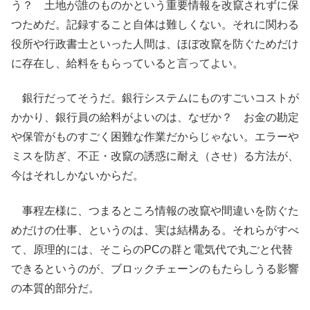
う？ 土地が誰のものかという重要情報を改竄されずに保
つためだ。記録すること自体は難しくない。それに関わる
役所や行政書士といった人間は、ほぼ改竄を防ぐためだけ
に存在し、給料をもらっていると言ってよい。
銀行だってそうだ。銀行システムにものすごいコストが
かかり、銀行員の給料がよいのは、なぜか？ お金の勘定
や保管がものすごく困難な作業だからじゃない。エラーや
ミスを防ぎ、不正・改竄の誘惑に耐え（させ）る方法が、
今はそれしかないからだ。
事程左様に、つまるところ情報の改竄や間違いを防ぐた
めだけの仕事、というのは、実は結構ある。それらがすべ
て、原理的には、そこらのPCの群と電気代で丸ごと代替
できるというのが、ブロックチェーンのもたらしうる影響
の本質的部分だ。