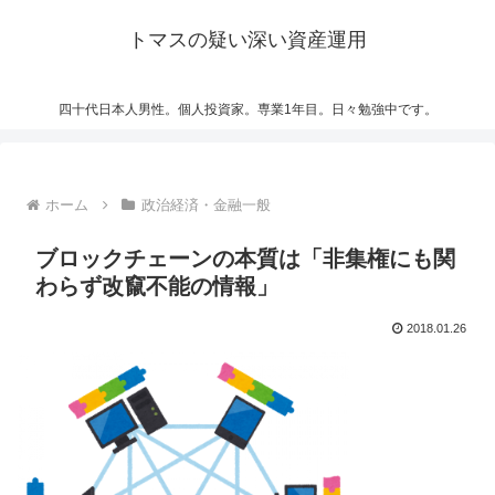
トマスの疑い深い資産運用
四十代日本人男性。個人投資家。専業1年目。日々勉強中です。
ホーム
政治経済・金融一般
ブロックチェーンの本質は「非集権にも関
わらず改竄不能の情報」
2018.01.26