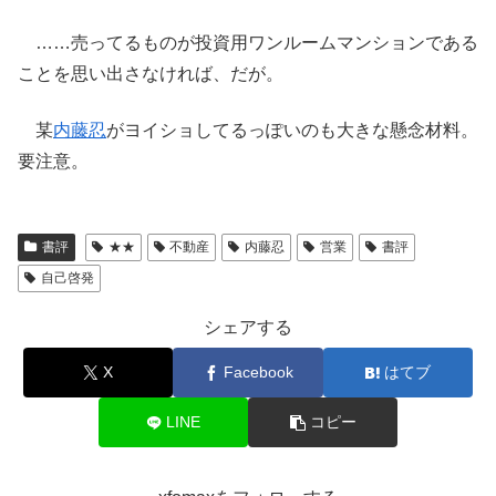
……売ってるものが投資用ワンルームマンションである
ことを思い出さなければ、だが。
某
内藤忍
がヨイショしてるっぽいのも大きな懸念材料。
要注意。
書評
★★
不動産
内藤忍
営業
書評
自己啓発
シェアする
X
Facebook
はてブ
LINE
コピー