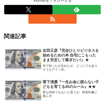
xfomaxをフォローする
関連記事
右田正彦『完全ひとりビジネスを
書評
始めるための本 自宅にこもった
まま安定して稼ぎたい!』★
何で知ったか忘れたが、どこにでもあり
そうなアフィ本。
菅下清廣『一生お金に困らない子
書評
どもを育てる45のルール』★★
変な内容でもないと思うが、特別印象に
残らず。