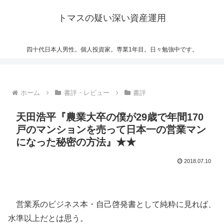
トマスの疑い深い資産運用
四十代日本人男性。個人投資家。専業1年目。日々勉強中です。
ホーム
書評・レビュー
書評
天田浩平『農業大卒の僕が29歳で年間170
戸のマンションを売って日本一の営業マン
になった秘密の方法』★★
2018.07.10
営業系のビジネス本・自己啓発書として純粋に見れば、
水準以上だとは思う。