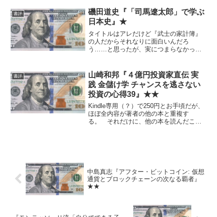
磯田道史『「司馬遼太郎」で学ぶ
書評
日本史』★
タイトルはアレだけど『武士の家計簿』
の人だからそれなりに面白いんだろ
う……と思ったが、実につまらなかっ
た。なんだこれ。
山崎和邦『４億円投資家直伝 実
書評
践 金儲け学 チャンスを逃さない
投資の心得39』★★
Kindle専用（？）で250円とお手頃だが、
ほぼ全内容が著者の他の本と重複す
る。 それだけに、他の本を読んだこと
がなければ、まずこれからお試し的に読
むのはありかと。
中島真志『アフター・ビットコイン: 仮想
通貨とブロックチェーンの次なる覇者』
★★