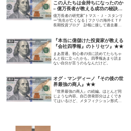
しており、啓蒙としても実...
この人たちは金持ちになったのか
– 億万長者が教える成功の秘訣』
★★
億万長者の研究家”トマス・Ｊ・スタンリ
ー”先生が亡くなる | フクリの海外ＥＴＦ
長期投資ブログ 訃報に接して過去書
評……なんだけど、それほど強い印象は
なかったりする。『となりの億万長者』
の方を読んでいればあえて重ねる必要は
『本当に億儲けた投資家が教える
書評
薄いかもしれない。...
『会社四季報』のトリセツ』★★
まあ普通。初心者の頃に読めてたらちゃ
んと役に立ったかも。四季報あまり読ま
ない自分が言うのもなんだけど。
オグ・マンディーノ『その後の世
書評
界最強の商人』★★
『世界最強の商人』の続編。ほとんど同
じような内容。自己啓発部分はよくでき
てはいるけど、メタフィクション形式の
導入部はとてもシュール。