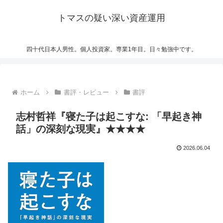
トマスの疑い深い資産運用
四十代日本人男性。個人投資家。専業1年目。日々勉強中です。
ホーム
書評・レビュー
書評
志村哲祥『寝た子は起こすな: 「早起き神
話」の深刻な現実』★★★★
2026.06.04