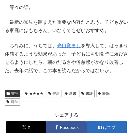
等々の話。
最新の知見を踏まえた重要な内容だと思う。子どもがい
る家庭にはもちろん、いなくてもぜひおすすめ。
ちなみに、うちでは、
光目覚まし
を導入して、はっきり
体感するような効果があった。子どもにも朝食時に浴びさ
せるようにしたら、朝のだるさや倦怠感がかなり改善し
た。去年の話で、この本を読んだからではないが。
書評
★★★★
健康
新書
書評
睡眠
科学
シェアする
X
Facebook
はてブ