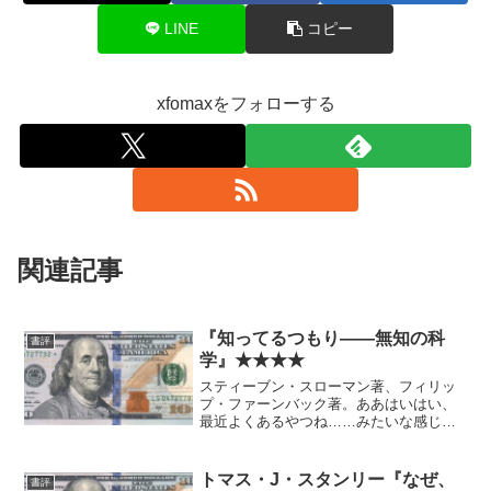
LINE
コピー
xfomaxをフォローする
関連記事
『知ってるつもり――無知の科
書評
学』★★★★
スティーブン・スローマン著、フィリッ
プ・ファーンバック著。ああはいはい、
最近よくあるやつね……みたいな感じと
思いきや、非常に良かった。 確かによ
くある部分も多いが「知とはそもそも集
団的なものだ」という観点で一本筋を通
トマス・J・スタンリー『なぜ、
書評