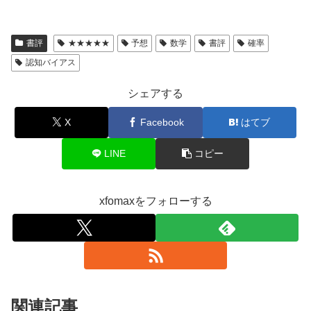
書評
★★★★★
予想
数学
書評
確率
認知バイアス
シェアする
X
Facebook
はてブ
LINE
コピー
xfomaxをフォローする
関連記事