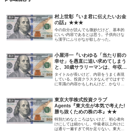
村上世彰『いま君に伝えたいお金
書評
の話』★★★
今の自分が読んでも微妙だけど、基本的
にいい内容であるとは思う。子供向けな
ら漢字にふりがなが欲しかった。
小屋洋一『いわゆる「当たり前の
書評
幸せ」を愚直に追い求めてしまう
と、30歳サラリーマンは、年収
1000万円でも破産します。』
タイトルが長いけど、内容をうまく表現
★★★★
している。投資クラスタなんぞではすで
に常識の内容かもしれんけど、かなりい
いと思う。
東京大学株式投資クラブ
書評
Agents『東大生が本気で考えた!
勝ち抜くための株の本』★★
特別だめなところはないけど、初心者向
けにしては細かいし、中級者以上向けに
は通り一遍すぎて何か足りない。東大と
いう肩書が使えなかったらなんでもない