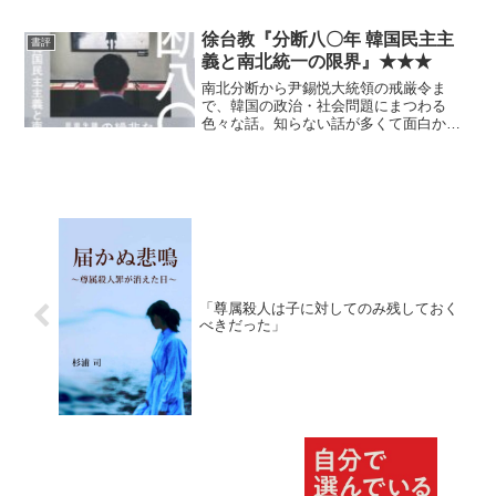
感じ。
徐台教『分断八〇年 韓国民主主
書評
義と南北統一の限界』★★★
南北分断から尹錫悦大統領の戒厳令ま
で、韓国の政治・社会問題にまつわる
色々な話。知らない話が多くて面白かっ
た。
「尊属殺人は子に対してのみ残しておく
べきだった」