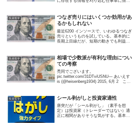
に存在する情報を刈り込む仕事単に情報
をある形から別の形に移し替える仕事
の大きく分けて3レベルがあると思う。
もうちょっと平たく言うと、ウンウンう
つなぎ売りにはいくつか効用があ
投資哲学
なって考え思いがけず解...
るかもしれない
最近6200 インソースで、いわゆるつなぎ
売りというものを試している。基本的に
長期上目線だが、短期の動きでも利益を
得ようとしたものだ。もっとも、ここ最
近の上昇で収支はマイナスであるが。
つなぎ売りには従来懐疑的だったが、実
相場で少数派が有利な理由につい
投資哲学
際やってみて、不合...
ての考察
禿同でございます。
pic.twitter.com/31DTviUSNU— あいえす
is (@heisenberg1934) 2015, 6月 2 この
ツイートを見て考えた。相場における格
言として、多数派に付和雷同してはいけ
ないとか、コン...
シール剥がしと投資家適性
投資哲学
唐突だが「シール剥がし」（素手を想
定）は投資家（トレーダーではない）適
正に相関がありそうな気がする。基本的
に一つとして同じものはなく、都度考え
なければならない感じ。最初の取っかか
りを作るのがとりわけ面倒な感じ。ある
ところまで来たら勇気を出し...