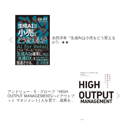
問題なく移転。https化（SSL化）もつい
でに行い...
永田洋幸『生成AIは小売をどう変える
か?』★★
アンドリュー・S・グローブ『HIGH
OUTPUT MANAGEMENT(ハイアウトプ
ット マネジメント) 人を育て、成果を最
大にするマネジメント』★★