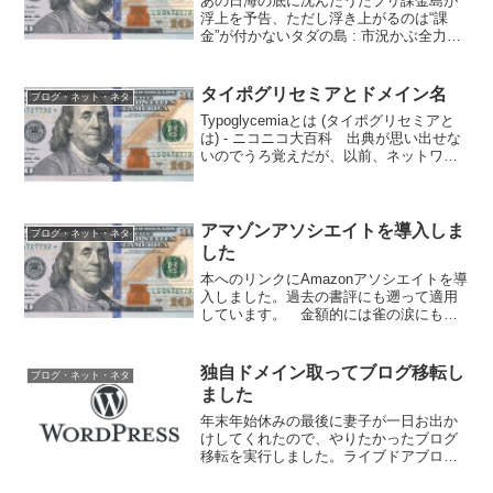
あの日海の底に沈んだうたプリ課金島が
浮上を予告、ただし浮き上がるのは“課
金”が付かないタダの島 : 市況かぶ全力２
階建 だからなんだというわけではない
が、記念。大昔、ある投稿雑誌の準常連
だったことがあるのだが、そのときのわ
タイポグリセミアとドメイン名
ブログ・ネット・ネタ
くわく感をちょっと...
Typoglycemiaとは (タイポグリセミアと
は) - ニコニコ大百科 出典が思い出せな
いのでうろ覚えだが、以前、ネットワー
クの歴史の本を読んでいるときに、ドメ
イン名のルールを決めた人が、一貫して
「大→小」になる（つまりこのブログで
あれ...
アマゾンアソシエイトを導入しま
ブログ・ネット・ネタ
した
本へのリンクにAmazonアソシエイトを導
入しました。過去の書評にも遡って適用
しています。 金額的には雀の涙にも満
たないと思われますが、塵も積もればな
んとやらです。何が売れたかの情報も、
役に立つとまでは言えなくとも、励みに
独自ドメイン取ってブログ移転し
ブログ・ネット・ネタ
はなると思います。...
ました
年末年始休みの最後に妻子が一日お出か
けしてくれたので、やりたかったブログ
移転を実行しました。ライブドアブログ
からWordPressへ失敗しないで引越しす
る手順 主にここを参考にしつつ、特に