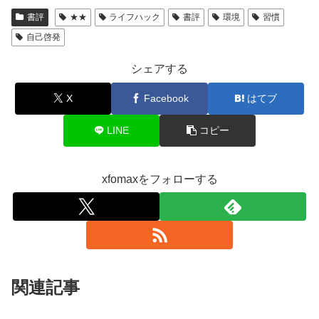
書評
★★
ライフハック
書評
環境
習慣
自己啓発
シェアする
X
Facebook
はてブ
LINE
コピー
xfomaxをフォローする
関連記事