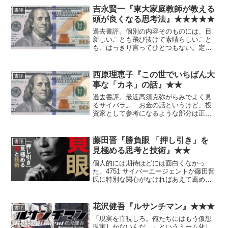
吉永賢一『東大家庭教師が教える
書評
頭が良くなる思考法』★★★★★
過去書評。個別の内容そのものには、目
新しいことも飛び抜けて素晴らしいこと
も、はっきり言ってひとつもない。定番
自己啓発本とかビジネス書で読んだよう
なことばかり。 なのだが、まとめとし
て実に秀逸というか、無駄がないという
西原理恵子『この世でいちばん大
書評
か、デザインやイラストま...
事な「カネ」の話』★★
過去書評。最近高須克弥がらみでよく見
るサイバラ。 お金の話というけど、投
資家として参考になるような部分は正直
あまりない。 個人的にはそんなに好き
ではないが、漫画として面白いことは間
違いない。
藤田晋『勝負眼 「押し引き」を
書評
見極める思考と技術』★★
個人的には期待ほどには面白くなかっ
た。4751 サイバーエージェントか藤田晋
氏に特別な関心がなければあえて薦めな
い。
花沢健吾『ルサンチマン』★★★
書評
「現実を直視しろ。俺たちにはもう仮想
現実しかないんだ。」というミーム化し