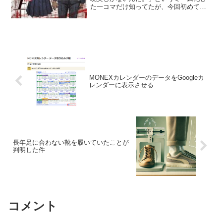
た一コマだけ知ってたが、今回初めて読
んだ。 完成度が高いとは言えないもの
の、20年前の作品とは思えないような先
進性で、一コマだけのネタにとどまらな
い価値はあると思う。
MONEXカレンダーのデータをGoogleカ
レンダーに表示させる
長年足に合わない靴を履いていたことが
判明した件
コメント