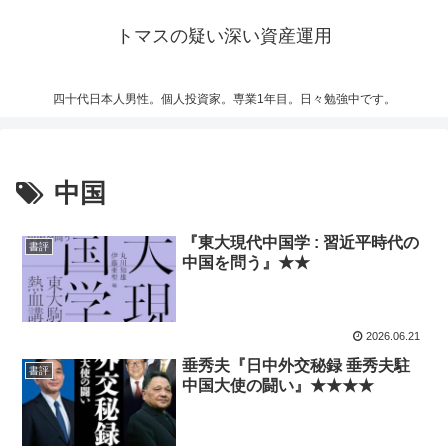
トマスの疑い深い資産運用
四十代日本人男性。個人投資家。専業1年目。日々勉強中です。
中国
『東大現代中国学 : 習近平時代の
書評
中国を問う』★★
2026.06.21
垂秀夫『日中外交秘録 垂秀夫駐
書評
中国大使の闘い』★★★★