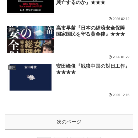
興亡するのか』★★★
2026.02.12
高市早苗『日本の経済安全保障
書評
国家国民を守る黄金律』★★★
2026.01.22
安田峰俊『戦狼中国の対日工作』
書評
★★★★
2025.12.16
次のページ