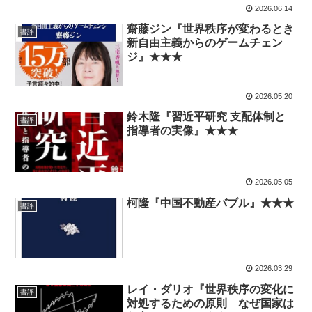
2026.06.14
齋藤ジン『世界秩序が変わるとき
書評
新自由主義からのゲームチェン
ジ』★★★
2026.05.20
鈴木隆『習近平研究 支配体制と
書評
指導者の実像』★★★
2026.05.05
柯隆『中国不動産バブル』★★★
書評
2026.03.29
レイ・ダリオ『世界秩序の変化に
書評
対処するための原則 なぜ国家は