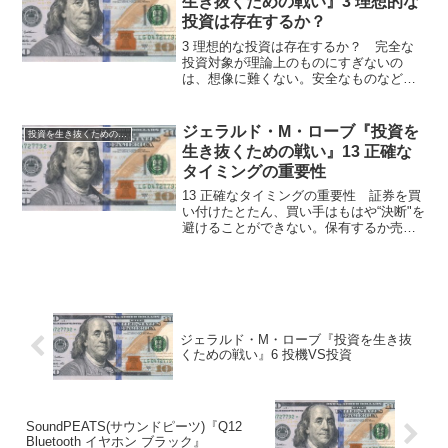
生き抜くための戦い』3 理想的な
投資は存在するか？
3 理想的な投資は存在するか？ 完全な
投資対象が理論上のものにすぎないの
は、想像に難くない。安全なものなどな
いのだ。人生のどの分野をとっても、確
実なものは存在しない。ことに、現存す
る「投下資本」の利息を複利で払い、利
ジェラルド・M・ローブ『投資を
投資を生き抜くための戦い
益をピラミッディングでき...
生き抜くための戦い』13 正確な
タイミングの重要性
13 正確なタイミングの重要性 証券を買
い付けたとたん、買い手はもはや“決断"を
避けることができない。保有するか売る
かを決めなくてはならなくなる。こうな
ると世の常として、正しい結論が下せる
割合はどうしても低くなる。そのため賢
い投資家は、取引...
ジェラルド・M・ローブ『投資を生き抜
くための戦い』6 投機VS投資
SoundPEATS(サウンドピーツ)『Q12
Bluetooth イヤホン ブラック』