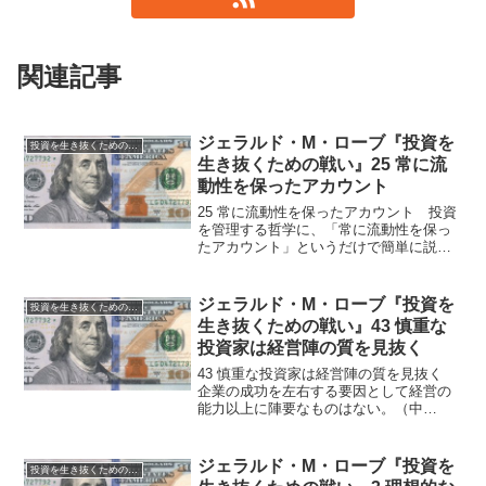
関連記事
ジェラルド・M・ローブ『投資を
投資を生き抜くための戦い
生き抜くための戦い』25 常に流
動性を保ったアカウント
25 常に流動性を保ったアカウント 投資
を管理する哲学に、「常に流動性を保っ
たアカウント」というだけで簡単に説明
のつくものがある。 「常に流動性を保
った口座」は「偽りの安心感」の反対を
一言で表すものと考えればいいと思いま
ジェラルド・M・ローブ『投資を
投資を生き抜くための戦い
す。 通常まったく投...
生き抜くための戦い』43 慎重な
投資家は経営陣の質を見抜く
43 慎重な投資家は経営陣の質を見抜く
企業の成功を左右する要因として経営の
能力以上に陣要なものはない。（中
略） 理想的なのは、経営者本人に会う
ところから始めることだ。（中略） 現
実的な方法としては、業績を見るところ
ジェラルド・M・ローブ『投資を
投資を生き抜くための戦い
から始めるしかないだろう...