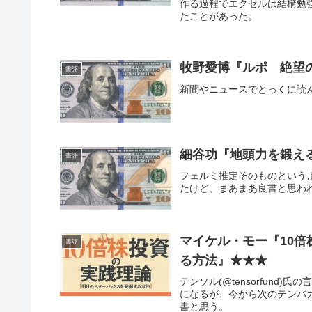
作る過程でエクセルは結構勉
たことがあった。
牧野愛博『ルポ 絶望
書評
新聞やニュースでとっくに読
細谷功『地頭力を鍛え
書評
フェルミ推定そのものという
たけど、まあまあ良書と思わ
マイケル・モー『10
書評
る方法』★★★
テンソル(@tensorfund
になるが、今から次のテンバ
書と思う。