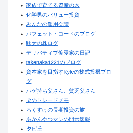
家族で育てる資産の木
化学男のバリュー投資
みんなの運用会議
バフェット・コードのブログ
駄犬の株ログ
デリバティブ偏愛家の日記
takenaka1221のブログ
資本家を目指すKyleの株式投機ブロ
グ
ハゲ持ち父さん、貧乏父さん
栗のトレードメモ
ろくすけの長期投資の旅
あかんやつマンの開示速報
夕ピ丘