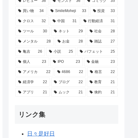
レビュー
36
モンスト
36
コミック
35
買い物
34
SmileMoheji
33
投資
33
クロス
32
中国
31
行動経済
31
ツール
30
ネット
29
社会
28
メンタル
28
お金
28
雑誌
27
亀吉
26
小説
25
バフェット
25
個人
23
IPO
23
金融
23
アメリカ
22
4686
22
格言
22
経済学
22
ブログ
22
教育
21
アプリ
21
ムック
21
倹約
21
リンク集
日々是好日