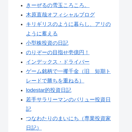
きーぜるの雪玉ころころ。
木原直哉オフィシャルブログ
キリギリスのように暮らし、アリの
ように蓄える
小型株投資の日記
のりぞーの目指せ壱億円！
インデックス・ドライバー
ゲーム銘柄で一攫千金（旧 短期ト
レードで勝ちを重ねる）
lodestar的投資日記
若手サラリーマンのバリュー投資日
記
つなわたりのまいにち（専業投資家
日記）