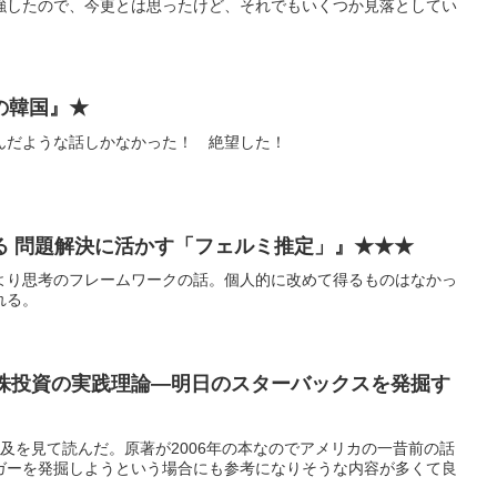
強したので、今更とは思ったけど、それでもいくつか見落としてい
の韓国』★
んだような話しかなかった！ 絶望した！
る 問題解決に活かす「フェルミ推定」』★★★
より思考のフレームワークの話。個人的に改めて得るものはなかっ
れる。
倍株投資の実践理論―明日のスターバックスを発掘す
)氏の言及を見て読んだ。原著が2006年の本なのでアメリカの一昔前の話
ガーを発掘しようという場合にも参考になりそうな内容が多くて良