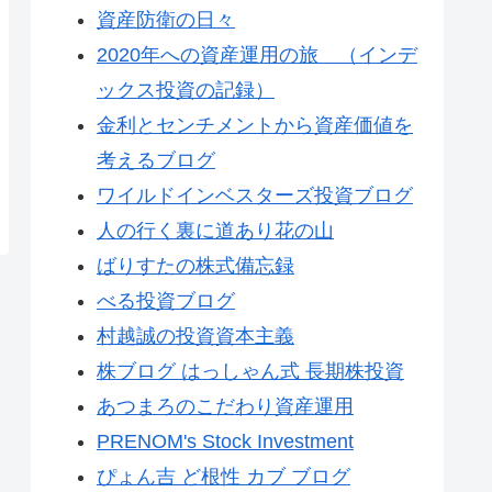
資産防衛の日々
2020年への資産運用の旅 （インデ
ックス投資の記録）
金利とセンチメントから資産価値を
考えるブログ
ワイルドインベスターズ投資ブログ
人の行く裏に道あり花の山
ばりすたの株式備忘録
べる投資ブログ
村越誠の投資資本主義
株ブログ はっしゃん式 長期株投資
あつまろのこだわり資産運用
PRENOM's Stock Investment
ぴょん吉 ど根性 カブ ブログ