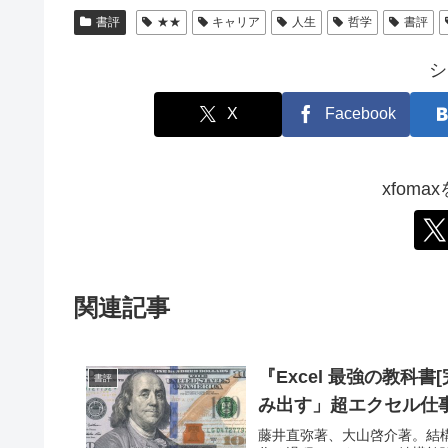
書評
★★
キャリア
人生
哲学
書評
シ
X
Facebook
xfom
関連記事
『Excel 最強の教
書評
み出す」超エクセル仕
藤井直弥著、大山啓介著。結