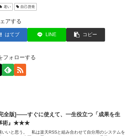
老い
自己啓発
ェアする
はてブ
LINE
コピー
axをフォローする
科書[完全版]――すぐに使えて、一生役立つ「成果を生
事術』★★★
構いいと思う。 私は楽天RSSと組み合わせて自分用のシステムを