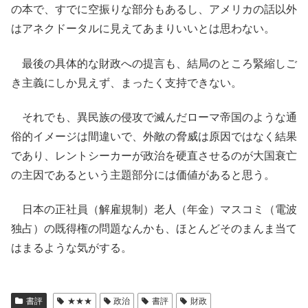
の本で、すでに空振りな部分もあるし、アメリカの話以外
はアネクドータルに見えてあまりいいとは思わない。
最後の具体的な財政への提言も、結局のところ緊縮しご
き主義にしか見えず、まったく支持できない。
それでも、異民族の侵攻で滅んだローマ帝国のような通
俗的イメージは間違いで、外敵の脅威は原因ではなく結果
であり、レントシーカーが政治を硬直させるのが大国衰亡
の主因であるという主題部分には価値があると思う。
日本の正社員（解雇規制）老人（年金）マスコミ（電波
独占）の既得権の問題なんかも、ほとんどそのまんま当て
はまるような気がする。
書評
★★★
政治
書評
財政