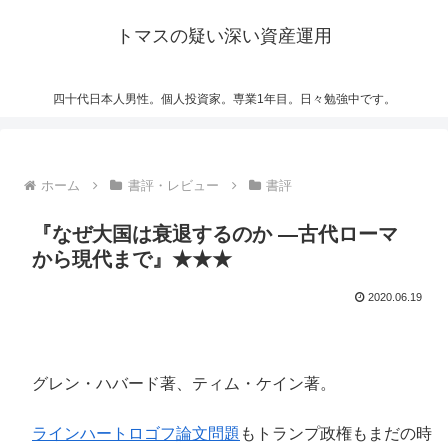
トマスの疑い深い資産運用
四十代日本人男性。個人投資家。専業1年目。日々勉強中です。
ホーム
書評・レビュー
書評
『なぜ大国は衰退するのか ―古代ローマ
から現代まで』★★★
2020.06.19
グレン・ハバード著、ティム・ケイン著。
ラインハートロゴフ論文問題
もトランプ政権もまだの時