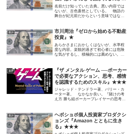
★★
名前だけ知っていた古典。悪い内容では
ないが、古色蒼然としている。 物語の
舞台が紀元前だからという意味ではな
く、原著が1926年の本だから。 投資に
資するという目的で、今あえて積極的に
薦めるかというと微妙。
市川周治『ゼロから始める不動産
書評
投資』★
あらかさまにおかしくはないが、水準程
度な内容。楽観的過ぎて初心者には危険
な気がするし、積極的には薦めない。あ
とAmazonのレビューがかつてなく不自
然。
『ザ メンタル ゲーム ──ポーカー
書評
で必要なアクション、思考、感情
を認識するためのスキル』★★★
ジャレッド・テンドラー著、バリー・カ
ーター著。 なかなか良い。『賭けの考
え方 勝ち組ポーカープレイヤーの思考習
慣』と同様、ポーカーの話なのだが、ま
ったくそのまま投資にも当てはまる。
下の記述は、以前の自分のツイートを連
ヘボショボ個人投資家プロダクシ
書評
想した。負けても気分が...
ョンズ『Amazon とともに生き
る』★★★
ヘボショボ個人投資家プロダクションズ